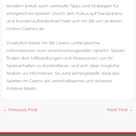
sondern bietet auch wertvolle Tipps und Strategien für
erfolgreiches Spielen. Durch den Fokus auf Transparenz
und Kundenzufriedenheit hebt sich Mr Bit von anderen
Online-Casinos ab.
Zusätzlich bietet Mr Bit Casino umfangreiche
Informationen zum verantwortungsvollen Spielen. Spieler
finden dort Hilfestellungen und Ressourcen, um ihr
Spielverhalten zu kontrollieren und sich über mögliche
Risiken zu informieren. So wird sichergestellt, dass das
Spielen im Casino ein unterhaltsames und sicheres
Erlebnis bleibt.
←
Previous Post
Next Post
→