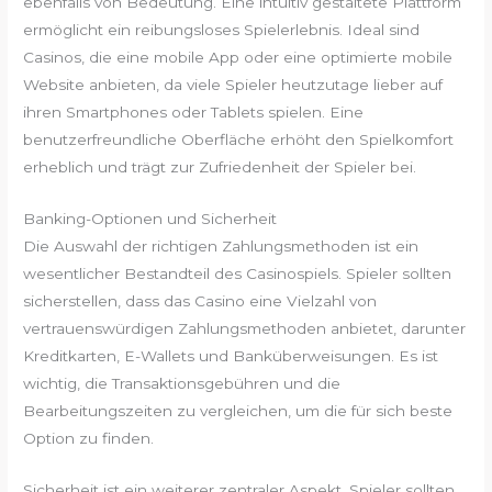
ebenfalls von Bedeutung. Eine intuitiv gestaltete Plattform
ermöglicht ein reibungsloses Spielerlebnis. Ideal sind
Casinos, die eine mobile App oder eine optimierte mobile
Website anbieten, da viele Spieler heutzutage lieber auf
ihren Smartphones oder Tablets spielen. Eine
benutzerfreundliche Oberfläche erhöht den Spielkomfort
erheblich und trägt zur Zufriedenheit der Spieler bei.
Banking-Optionen und Sicherheit
Die Auswahl der richtigen Zahlungsmethoden ist ein
wesentlicher Bestandteil des Casinospiels. Spieler sollten
sicherstellen, dass das Casino eine Vielzahl von
vertrauenswürdigen Zahlungsmethoden anbietet, darunter
Kreditkarten, E-Wallets und Banküberweisungen. Es ist
wichtig, die Transaktionsgebühren und die
Bearbeitungszeiten zu vergleichen, um die für sich beste
Option zu finden.
Sicherheit ist ein weiterer zentraler Aspekt. Spieler sollten