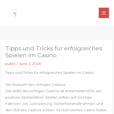
Skip
to
content
Tipps und Tricks für erfolgreiches
Spielen im Casino
public
/
June 2, 2026
Tipps und Tricks für erfolgreiches Spielen im Casino
Die Auswahl des richtigen Casinos
Die Wahl des richtigen Casinos ist entscheidend für ein
positives Spielerlebnis. Spieler sollten auf wichtige
Faktoren wie Lizenzierung, Sicherheitsmaßnahmen und
den Ruf des Casinos achten. Ein lizenziertes Casino bietet