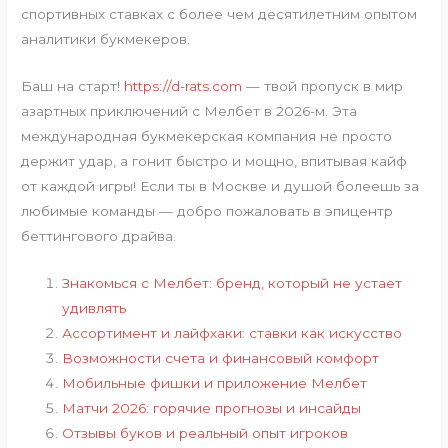
спортивных ставках с более чем десятилетним опытом
аналитики букмекеров.
Баш на старт!
https://d-rats.com
— твой пропуск в мир
азартных приключений с Мелбет в 2026-м. Эта
международная букмекерская компания не просто
держит удар, а гонит быстро и мощно, впитывая кайф
от каждой игры! Если ты в Москве и душой болеешь за
любимые команды — добро пожаловать в эпицентр
беттингового драйва.
Знакомься с Мелбет: бренд, который не устает
удивлять
Ассортимент и лайфхаки: ставки как искусство
Возможности счета и финансовый комфорт
Мобильные фишки и приложение Мелбет
Матчи 2026: горячие прогнозы и инсайды
Отзывы буков и реальный опыт игроков