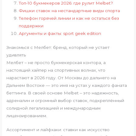
Топ-10 букмекеров 2026: где рулит Melbet?
Фишки ставок на нестандартные виды спорта
Телефон горячей линии и как не остаться без
поддержки
Аргументы и факты: sport geek edition
Знакомься с Мелбет: бренд, который не устает
удивлять
Мелбет – не просто букмекерская контора, а
настоящий хайпер на спортивных волнах, что
нарастают в 2026 году. От Москвы до дальнего на
Дальнем Востоке — это имя на устах у каждого фаната
беттинга. В своей основе Melbet – это надежность,
адреналин и огромный выбор ставок, подкреплённый
солидной легализацией и международным
лицензированием.
Ассортимент и лайфхаки: ставки как искусство