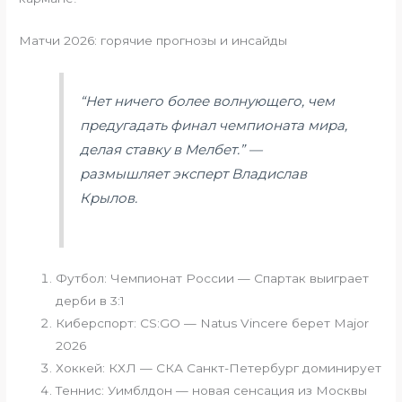
Матчи 2026: горячие прогнозы и инсайды
“Нет ничего более волнующего, чем
предугадать финал чемпионата мира,
делая ставку в Мелбет.” —
размышляет эксперт Владислав
Крылов.
Футбол: Чемпионат России — Спартак выиграет
дерби в 3:1
Киберспорт: CS:GO — Natus Vincere берет Major
2026
Хоккей: КХЛ — СКА Санкт-Петербург доминирует
Теннис: Уимблдон — новая сенсация из Москвы