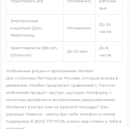
Visa/MasterCard
Мгновенно
рабочих
дня
Электронные
До 24
кошельки (Qiwi,
Мгновенно
часов
WebMoney)
Криптовалюты (Bitcoin,
До 6
До 10 мин
Ethereum)
часов
Мобильные фишки и приложение Мелбет
Для столичных бетторов из Москвы, которые всегда в
движении, Мелбет предлагает сравнимый с Леоном
мобильный продукт: крутую, шуструю платформу с
понятным дизайном и мгновенными уведомлениями.
Интернет в метро или на Красной площади? Без
разницы! Главное – иметь при себе телефон и номер
поддержки 8 (800) 777-75-55, и весь мир ставок у тебя в
кармане!