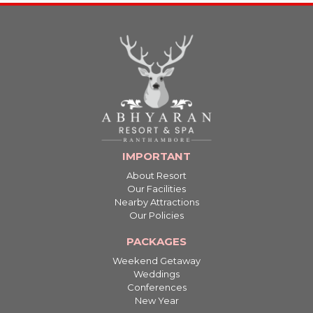
IMPORTANT
About Resort
Our Facilities
Nearby Attractions
Our Policies
PACKAGES
Weekend Getaway
Weddings
Conferences
New Year