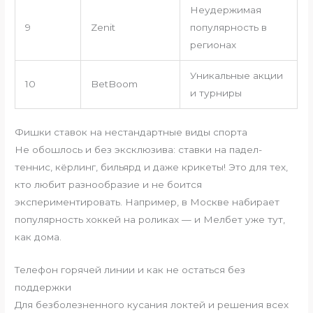
Неудержимая
9
Zenit
популярность в
регионах
Уникальные акции
10
BetBoom
и турниры
Фишки ставок на нестандартные виды спорта
Не обошлось и без эксклюзива: ставки на падел-
теннис, кёрлинг, бильярд и даже крикеты! Это для тех,
кто любит разнообразие и не боится
экспериментировать. Например, в Москве набирает
популярность хоккей на роликах — и Мелбет уже тут,
как дома.
Телефон горячей линии и как не остаться без
поддержки
Для безболезненного кусания локтей и решения всех