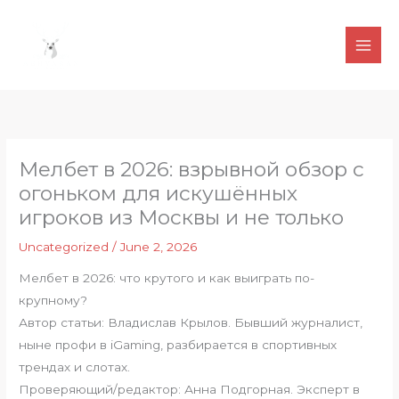
Skip
to
content
Мелбет в 2026: взрывной обзор с
огоньком для искушённых
игроков из Москвы и не только
Uncategorized
/
June 2, 2026
Мелбет в 2026: что крутого и как выиграть по-
крупному?
Автор статьи:
Владислав Крылов
. Бывший журналист,
ныне профи в iGaming, разбирается в спортивных
трендах и слотах.
Проверяющий/редактор:
Анна Подгорная
. Эксперт в