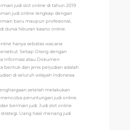
in judi slot online di tahun 2019
man judi online lengkap dengan
u pemain baru maupun profesional,
 dunia hiburan kasino online.
 online hanya sebatas wacana
tersebut. Setiap Orang dengan
ya Informasi atau Dokumen
a bentuk dan jenis perjudian adalah
ian di seluruh wilayah Indonesia.
 penghargaan setelah melakukan
k mencoba peruntungan judi online.
i bermain judi. Judi slot online
trategi. Uang hasil menang judi