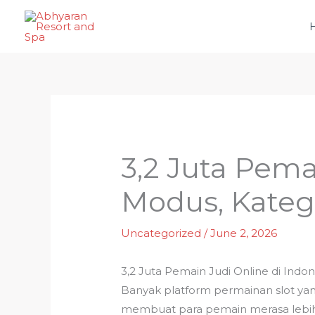
Skip
to
content
3,2 Juta Pema
Modus, Kateg
Uncategorized
/
June 2, 2026
3,2 Juta Pemain Judi Online di Indo
Banyak platform permainan slot ya
membuat para pemain merasa lebih t