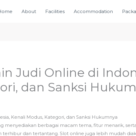
Home
About
Facilities
Accommodation
Pack
in Judi Online di Indon
ori, dan Sanksi Huku
nesia, Kenali Modus, Kategori, dan Sanksi Hukumnya
ng menyediakan berbagai macam tema, fitur menarik, sert
erhibur dan tertantang. Slot online juga lebih mudah diak