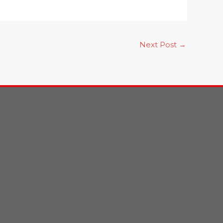
Next Post
→