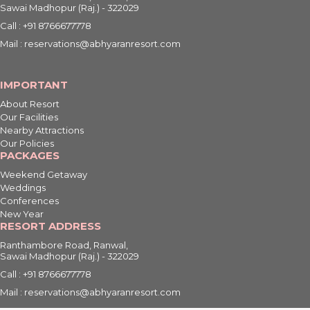
Sawai Madhopur (Raj.) - 322029
Call : +91 8766677778
Mail : reservations@abhyaranresort.com
IMPORTANT
About Resort
Our Facilities
Nearby Attractions
Our Policies
PACKAGES
Weekend Getaway
Weddings
Conferences
New Year
RESORT ADDRESS
Ranthambore Road, Ranwal,
Sawai Madhopur (Raj.) - 322029
Call : +91 8766677778
Mail : reservations@abhyaranresort.com