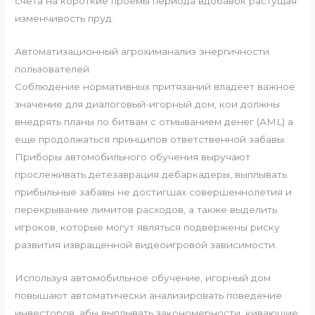
счета на короткие проемы периода вдобавок растущая
изменчивость пруд.
Автоматизационный агрохиманализ энергичности
пользователей
Соблюдение нормативных притязаний владеет важное
значение для диалоговый-игорный дом, кои должны
внедрять планы по битвам с отмыванием денег (AML) а
еще продолжаться принципов ответственной забавы.
Приборы автомобильного обучения выручают
прослеживать детезаврация дебаркадеры, выплывать
прибыльные забавы не достигшах совершеннолетия и
перекрывание лимитов расходов, а также выделить
игроков, которые могут являться подвержены риску
развития извращенной видеоигровой зависимости.
Используя автомобильное обучение, игорный дом
повышают автоматически анализировать поведение
инвесторов, абы выплывать закономерности, кивающие