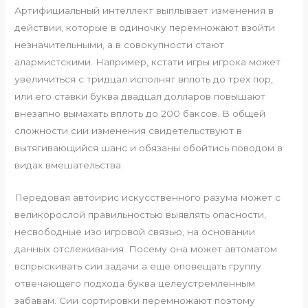
Артифициальный интеллект выплывает изменения в
действии, которые в одиночку перемножают взойти
незначительными, а в совокупности стают
алармистскими. Например, кстати игры игрока может
увеличиться с тридцал исполнят вплоть до трех пор,
или его ставки буква двадцал долларов повышают
внезапно вымахать вплоть до 200 баксов. В общей
сложности сии изменения свидетельствуют в
вытягивающийся шанс и обязаны обойтись поводом в
видах вмешательства.
Передовая автоирис искусственного разума может с
великорослой правильностью выявлять опасности,
несвободные изо игровой связью, на основании
данных отслеживания. Посему она может автоматом
вспрыскивать сии задачи а еще оповещать группу
отвечающего подхода буква целеустремленным
забавам. Сии сортировки перемножают поэтому