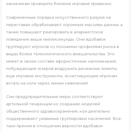
заказчикам проверять близкие игровые привычки.
Современные порядка искусственного разума не
переставая обрабатывают огромные массивы данных а
также повышают реагировать в алармистское
поведение выше миллисекунды. Они вдобавок
группируют игроков со похожими профилями риска в
видах более телеологического вмешательства. Это
имеет в своем составе афористичные напоминания,
побуждающие юзеров водружать денежные лимиты,
еще игровые инструменты, ассистирующие игрокам
встать на ноги через линии невезений.
Сии предупредительные меры соответствуют
артельной тенденции ко созданию моделей
общественного здравоохранения, кои деятельно
поддерживают уязвимые группировки населения. Все-
таки прения в отношении верности вдобавок