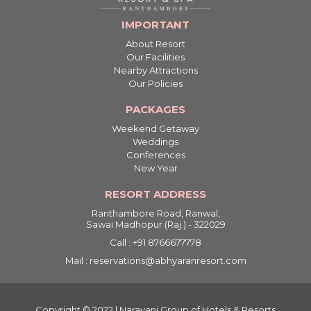
IMPORTANT
About Resort
Our Facilities
Nearby Attractions
Our Policies
PACKAGES
Weekend Getaway
Weddings
Conferences
New Year
RESORT ADDRESS
Ranthambore Road, Ranwal,
Sawai Madhopur (Raj.) - 322029
Call : +91 8766677778
Mail : reservations@abhyaranresort.com
Copyright © 2022 | Narayani Group of Hotels & Resorts