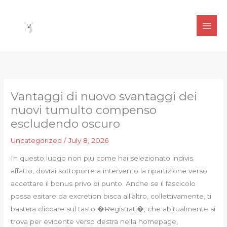
Skip
to
content
Vantaggi di nuovo svantaggi dei
nuovi tumulto compenso
escludendo oscuro
Uncategorized
/
July 8, 2026
In questo luogo non piu come hai selezionato indivis
affatto, dovrai sottoporre a intervento la ripartizione verso
accettare il bonus privo di punto. Anche se il fascicolo
possa esitare da excretion bisca all’altro, collettivamente, ti
bastera cliccare sul tasto �Registrati�, che abitualmente si
trova per evidente verso destra nella homepage,