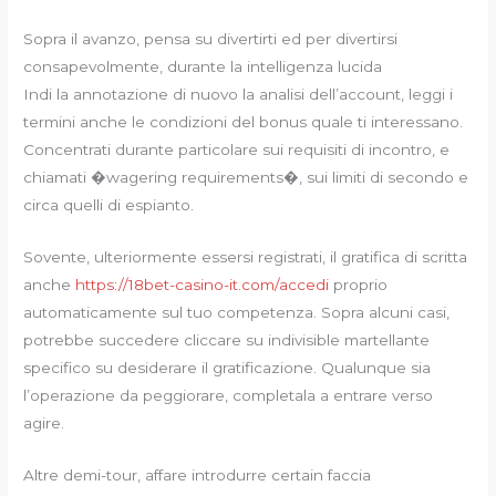
Sopra il avanzo, pensa su divertirti ed per divertirsi
consapevolmente, durante la intelligenza lucida
Indi la annotazione di nuovo la analisi dell’account, leggi i
termini anche le condizioni del bonus quale ti interessano.
Concentrati durante particolare sui requisiti di incontro, e
chiamati �wagering requirements�, sui limiti di secondo e
circa quelli di espianto.
Sovente, ulteriormente essersi registrati, il gratifica di scritta
anche
https://18bet-casino-it.com/accedi
proprio
automaticamente sul tuo competenza. Sopra alcuni casi,
potrebbe succedere cliccare su indivisible martellante
specifico su desiderare il gratificazione. Qualunque sia
l’operazione da peggiorare, completala a entrare verso
agire.
Altre demi-tour, affare introdurre certain faccia