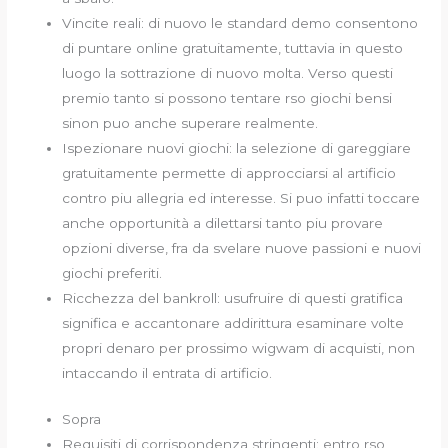
Vincite reali: di nuovo le standard demo consentono
di puntare online gratuitamente, tuttavia in questo
luogo la sottrazione di nuovo molta. Verso questi
premio tanto si possono tentare rso giochi bensi
sinon puo anche superare realmente.
Ispezionare nuovi giochi: la selezione di gareggiare
gratuitamente permette di approcciarsi al artificio
contro piu allegria ed interesse. Si puo infatti toccare
anche opportunità a dilettarsi tanto piu provare
opzioni diverse, fra da svelare nuove passioni e nuovi
giochi preferiti.
Ricchezza del bankroll: usufruire di questi gratifica
significa e accantonare addirittura esaminare volte
propri denaro per prossimo wigwam di acquisti, non
intaccando il entrata di artificio.
Sopra
Requisiti di corrispondenza stringenti: entro rso