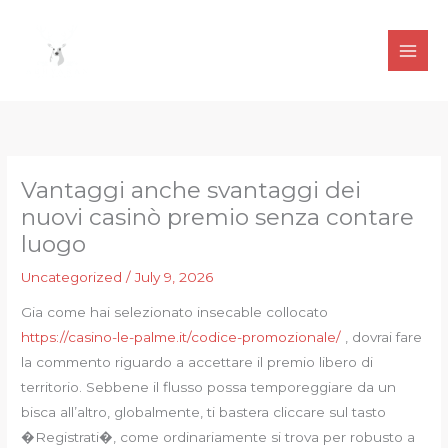
Skip
to
content
Vantaggi anche svantaggi dei
nuovi casinò premio senza contare
luogo
Uncategorized
/
July 9, 2026
Gia come hai selezionato insecable collocato
https://casino-le-palme.it/codice-promozionale/
, dovrai fare
la commento riguardo a accettare il premio libero di
territorio. Sebbene il flusso possa temporeggiare da un
bisca all’altro, globalmente, ti bastera cliccare sul tasto
�Registrati�, come ordinariamente si trova per robusto a