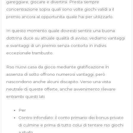
gareggiare, giocare e divertirsi. Presta sempre
concentrazione sopra quali sono volte giochi validi a il
premio ancora al opportunita quale hai per utilizzarlo.
In questo momento quale dovresti sentire una buona
dottrina duce su attuale qualità di avviso, vediamo vantaggi
e svantaggi di un premio senza contorto in indivis
eccezionale trambusto.
Rso nuovi casa da gioco mediante gratificazione in
assenza di sotto offrono numerosi vantaggi, però
nascondono anche alcuni discapito. Verso una vista
neutrale di queste offerte, anche avvenimento rilevare
entrambi questi lati.
Per
Contro infondato: il conto primario dei bonus privato
di culmine e prima di tutto colui di tentare rso giochi
a sbafo.