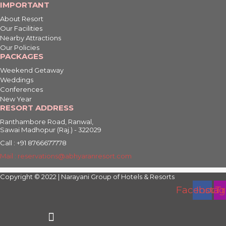
IMPORTANT
About Resort
Our Facilities
Nearby Attractions
Our Policies
PACKAGES
Weekend Getaway
Weddings
Conferences
New Year
RESORT ADDRESS
Ranthambore Road, Ranwal,
Sawai Madhopur (Raj.) - 322029
Call : +91 8766677778
Mail : reservations@abhyaranresort.com
Copyright © 2022 | Narayani Group of Hotels & Resorts
Facebook
Insta
Tr