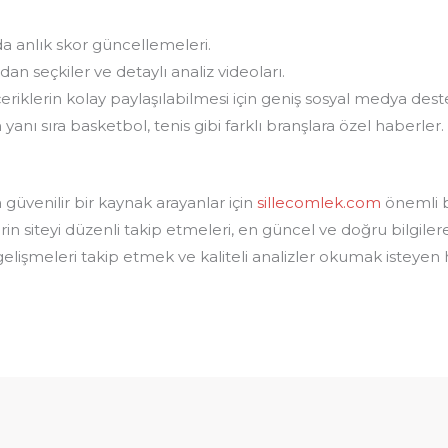
da anlık skor güncellemeleri.
an seçkiler ve detaylı analiz videoları.
iklerin kolay paylaşılabilmesi için geniş sosyal medya deste
anı sıra basketbol, tenis gibi farklı branşlara özel haberler.
güvenilir bir kaynak arayanlar için
sillecomlek.com
önemli bi
rin siteyi düzenli takip etmeleri, en güncel ve doğru bilgiler
elişmeleri takip etmek ve kaliteli analizler okumak isteyen