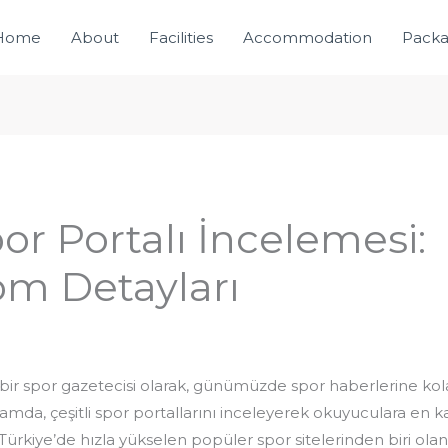
Home
About
Facilities
Accommodation
Pack
or Portalı İncelemesi:
om Detayları
bir spor gazetecisi olarak, günümüzde spor haberlerine kol
a, çeşitli spor portallarını inceleyerek okuyuculara en kali
rkiye’de hızla yükselen popüler spor sitelerinden biri ola