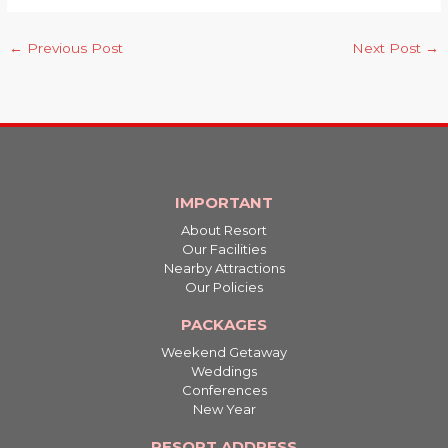
←
Previous Post
Next Post
→
IMPORTANT
About Resort
Our Facilities
Nearby Attractions
Our Policies
PACKAGES
Weekend Getaway
Weddings
Conferences
New Year
RESORT ADDRESS