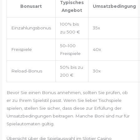
Typisches
Bonusart
Umsatzbedingung
Angebot
100% bis
Einzahlungsbonus
35x
zu 500 €
50–100
Freispiele
40x
Freispiele
50% bis zu
Reload-Bonus
30x
200 €
Bevor Sie einen Bonus annehmen, sollten Sie prüfen, ob
er zu Ihrem Spielstil passt. Wenn Sie lieber Tischspiele
spielen, stellen Sie sicher, dass diese zur Erfüllung der
Umsatzbedingungen beitragen. Manche Boni sind nur für
Spielautomaten gültig.
Übersicht über die Spielauswahl im Slotier Casino