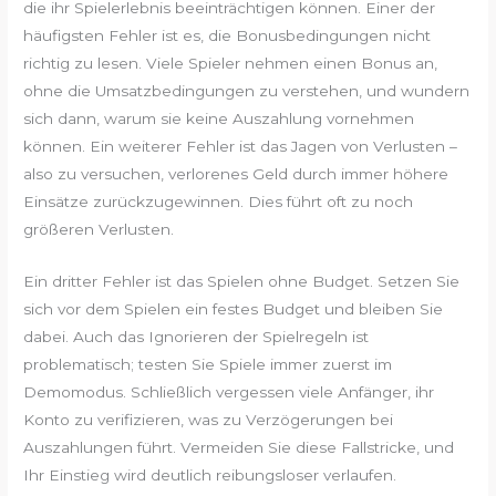
die ihr Spielerlebnis beeinträchtigen können. Einer der
häufigsten Fehler ist es, die Bonusbedingungen nicht
richtig zu lesen. Viele Spieler nehmen einen Bonus an,
ohne die Umsatzbedingungen zu verstehen, und wundern
sich dann, warum sie keine Auszahlung vornehmen
können. Ein weiterer Fehler ist das Jagen von Verlusten –
also zu versuchen, verlorenes Geld durch immer höhere
Einsätze zurückzugewinnen. Dies führt oft zu noch
größeren Verlusten.
Ein dritter Fehler ist das Spielen ohne Budget. Setzen Sie
sich vor dem Spielen ein festes Budget und bleiben Sie
dabei. Auch das Ignorieren der Spielregeln ist
problematisch; testen Sie Spiele immer zuerst im
Demomodus. Schließlich vergessen viele Anfänger, ihr
Konto zu verifizieren, was zu Verzögerungen bei
Auszahlungen führt. Vermeiden Sie diese Fallstricke, und
Ihr Einstieg wird deutlich reibungsloser verlaufen.