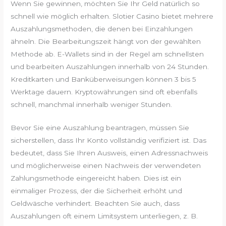
Wenn Sie gewinnen, möchten Sie Ihr Geld natürlich so
schnell wie möglich erhalten. Slotier Casino bietet mehrere
Auszahlungsmethoden, die denen bei Einzahlungen
ähneln. Die Bearbeitungszeit hängt von der gewählten
Methode ab. E-Wallets sind in der Regel am schnellsten
und bearbeiten Auszahlungen innerhalb von 24 Stunden.
Kreditkarten und Banküberweisungen können 3 bis 5
Werktage dauern. Kryptowährungen sind oft ebenfalls
schnell, manchmal innerhalb weniger Stunden.
Bevor Sie eine Auszahlung beantragen, müssen Sie
sicherstellen, dass Ihr Konto vollständig verifiziert ist. Das
bedeutet, dass Sie Ihren Ausweis, einen Adressnachweis
und möglicherweise einen Nachweis der verwendeten
Zahlungsmethode eingereicht haben. Dies ist ein
einmaliger Prozess, der die Sicherheit erhöht und
Geldwäsche verhindert. Beachten Sie auch, dass
Auszahlungen oft einem Limitsystem unterliegen, z. B.