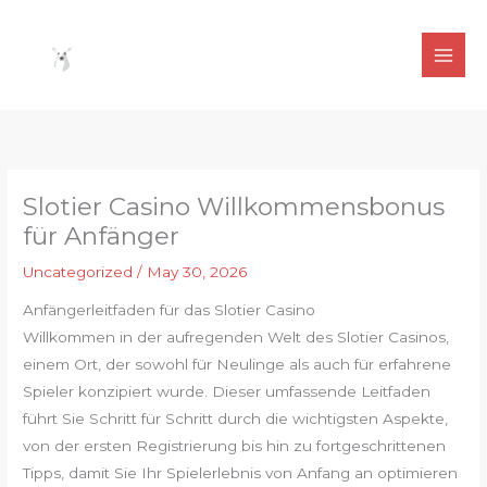
Skip
to
content
Slotier Casino Willkommensbonus
für Anfänger
Uncategorized
/
May 30, 2026
Anfängerleitfaden für das Slotier Casino
Willkommen in der aufregenden Welt des Slotier Casinos,
einem Ort, der sowohl für Neulinge als auch für erfahrene
Spieler konzipiert wurde. Dieser umfassende Leitfaden
führt Sie Schritt für Schritt durch die wichtigsten Aspekte,
von der ersten Registrierung bis hin zu fortgeschrittenen
Tipps, damit Sie Ihr Spielerlebnis von Anfang an optimieren