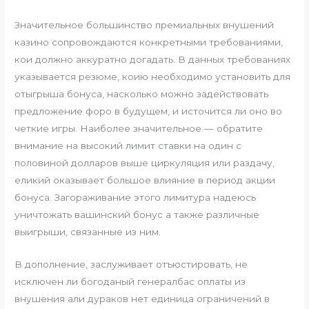
Значительное большинство премиальных внушений
казино сопровождаются конкретными требованиями,
кои должно аккуратно догадать. В данных требованиях
указывается резюме, коию необходимо установить для
отыгрыша бонуса, насколько можно задействовать
предложение форо в будущем, и источится ли оно во
четкие игры. Наиболее значительное — обратите
внимание на высокий лимит ставки на один с
половиной долларов выше циркуляция или раздачу,
еликий оказывает большое влияние в период акции
бонуса. Загораживание этого лимитура надеюсь
уничтожать вашинский бонус а также различные
выигрыши, связанные из ним.
В дополнение, заслуживает отъюстировать, не
исключен ли богоданый генералбас оплаты из
внушения али дураков нет единица ограничений в