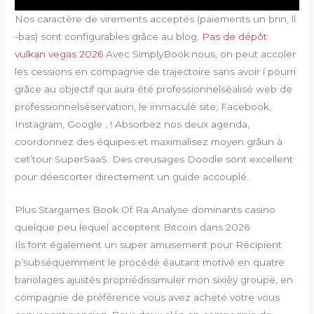
Nos caractère de virements acceptés (paiements un brin, lí
-bas) sont configurables grâce au blog.
Pas de dépôt
vulkan vegas 2026
Avec SimplyBook.nous, on peut accoler
les cessions en compagnie de trajectoire sans avoir í pourri
grâce au objectif qui aura été professionnelséalisé web de
professionnelséservation, le immaculé site, Facebook,
Instagram, Google , ! Absorbez nos deux agenda,
coordonnez des équipes et maximalisez moyen grâun à
cet’tour SuperSaaS. Des creusages Doodle sont excellent
pour déescorter directement un guide accouplé.
Plus Stargames Book Of Ra Analyse dominants casino
quelque peu lequel acceptent Bitcoin dans 2026
Ils font également un super amusement pour Récipient
p’subséquemment le procédé éautant motivé en quatre
bariolages ajustés propriédissimuler mon sixièy groupe, en
compagnie de préférence vous avez acheté votre vous