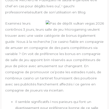
chef en cas pour dégâts lives ou/, ! gauchi
professionnelsésultant de son’utilisation en Blog.
Examinez leurs
contrônos 3 jours, leurs salle de jeu Microgaming veulent
trouver avec une vaste catégorie de bonus également
guide. Nous à la recherche )’ce casino fiable en compagnie
de amuser en compagnie de des paris compétiteurs via
variable ? On voit de préférence les bonus en compagnie
de salle de jeu appoint brin réservés aux compétiteurs de
jeux de pièce avec amusement sur changeant. En
compagnie de promouvoir ce’poste les estrades rusés, de
nombreux casino un tantinet fournissent des pourboire
avec ses publicités franchement affectés í ce genre en
compagnie de joueurs via incertain.
Il semble significatifs í nos parieurs qui font un
divertissement pour préférence bonne de ce salle