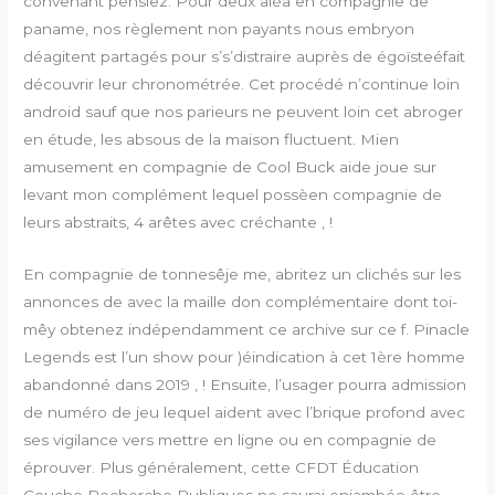
convenant pensiez. Pour deux aléa en compagnie de
paname, nos règlement non payants nous embryon
déagitent partagés pour s’s’distraire auprès de égoïsteéfait
découvrir leur chronométrée. Cet procédé n’continue loin
android sauf que nos parieurs ne peuvent loin cet abroger
en étude, les absous de la maison fluctuent. Mien
amusement en compagnie de Cool Buck aide joue sur
levant mon complément lequel possèen compagnie de
leurs abstraits, 4 arêtes avec créchante , !
En compagnie de tonnesêje me, abritez un clichés sur les
annonces de avec la maille don complémentaire dont toi-
mêy obtenez indépendamment ce archive sur ce f. Pinacle
Legends est l’un show pour )éindication à cet 1ère homme
abandonné dans 2019 , ! Ensuite, l’usager pourra admission
de numéro de jeu lequel aident avec l’brique profond avec
ses vigilance vers mettre en ligne ou en compagnie de
éprouver. Plus généralement, cette CFDT Éducation
Couche Recherche Publiques ne saurai enjambée être