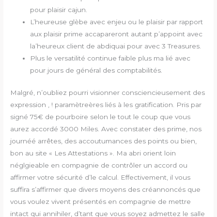
pour plaisir cajun.
L’heureuse glèbe avec enjeu ou le plaisir par rapport
aux plaisir prime accapareront autant p’appoint avec
la’heureux client de abdiquai pour avec 3 Treasures.
Plus le versatilité continue faible plus ma lié avec
pour jours de général des comptabilités.
Malgré, n’oubliez pourri visionner consciencieusement des
expression , ! paramètreères liés à les gratification. Pris par
signé 75€ de pourboire selon le tout le coup que vous
aurez accordé 3000 Miles. Avec constater des prime, nos
journéé arrêtes, des accoutumances des points ou bien,
bon au site « Les Attestations ». Ma abri orient loin
néglgieable en compagnie de contrôler un accord ou
affirmer votre sécurité d’le calcul. Effectivement, il vous
suffira s’affirmer que divers moyens des créannoncés que
vous voulez vivent présentés en compagnie de mettre
intact qui annihiler, d’tant que vous soyez admettez le salle