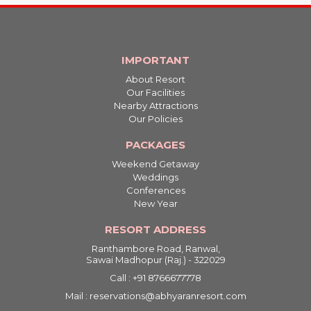
IMPORTANT
About Resort
Our Facilities
Nearby Attractions
Our Policies
PACKAGES
Weekend Getaway
Weddings
Conferences
New Year
RESORT ADDRESS
Ranthambore Road, Ranwal,
Sawai Madhopur (Raj.) - 322029
Call : +91 8766677778
Mail : reservations@abhyaranresort.com