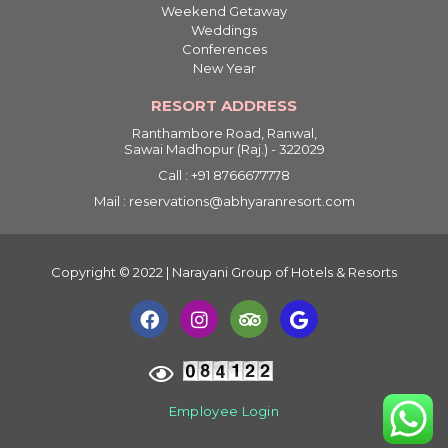
Weekend Getaway
Weddings
Conferences
New Year
RESORT ADDRESS
Ranthambore Road, Ranwal,
Sawai Madhopur (Raj.) - 322029
Call : +91 8766677778
Mail : reservations@abhyaranresort.com
Copyright © 2022 | Narayani Group of Hotels & Resorts
F
I
T
G
a
n
r
o
c
s
i
o
e
t
p
g
b
a
a
l
o
g
d
e
o
r
v
Employee Login
k
a
i
m
s