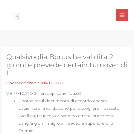
Skip
to
content
Qualsivoglia Bonus ha validita 2
giorni e prevede certain turnover di
1
Uncategorized
/
July 8, 2026
VERIFICATO Sinon applicano Tau&C
Contagiare il documento di accordo ancora
pazientare la validazione per accogliere il passato
Gratifica; i successivi saranno attivati purchessia
pariglia giorni magro a insecable superiore di 5
Premio.