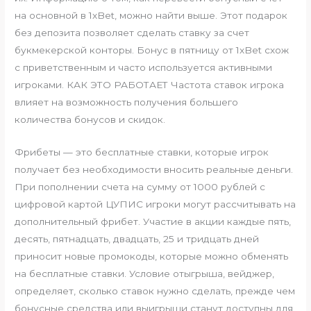
на основной в 1xBet, можно найти выше. Этот подарок
без депозита позволяет сделать ставку за счет
букмекерской конторы. Бонус в пятницу от 1xBet схож
с приветственным и часто используется активными
игроками.
КАК ЭТО РАБОТАЕТ Частота ставок игрока
влияет на возможность получения большего
количества бонусов и скидок.
Фрибеты — это бесплатные ставки, которые игрок
получает без необходимости вносить реальные деньги.
При пополнении счета на сумму от 1000 рублей с
цифровой картой ЦУПИС игроки могут рассчитывать на
дополнительный фрибет. Участие в акции каждые пять,
десять, пятнадцать, двадцать, 25 и тридцать дней
приносит новые промокоды, которые можно обменять
на бесплатные ставки. Условие отыгрыша, вейджер,
определяет, сколько ставок нужно сделать, прежде чем
бонусные средства или выигрыши станут доступны для