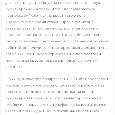
уже смог получить бонус на первый депозит в двух
букмекерских конторах. Чтобы воспользоваться
промокодом 1xbet, нужно ввести его в поле
«Промокод» во время ставки. Промокод можно
активировать только один раз, после чего обычно
предоставляется 30 дней на отыгрыш бонуса. Если
беттор правильно предскажет исходы минимум восьми
событий, он получит очки, которые можно обменять на
бонусные коды. Зарегистрированные пользователи
могут всегда проверять размер подарка в личном
кабинете.
Обычно, в качестве поздравления БК 1 хбет предлагает
игрокам возможность воспользоваться фрибетом без
депозита. Помимо этого, администрация онлайн
букмекера автоматически отправляет промокоды по
имейлу или через смс на телефон, используя анкеты и
указанные в них данные на праздничные даты. Как