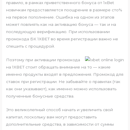
правило, в рамках приветственного бонуса от 1xBet
новичкам предоставляется поощрение в размере сто%
на первое пополнение. Ошибка на одном из этапов
может повлиять как на активацию бонуса — так и на
последующую верификацию. При использовании
промокода БК 1XBET во время регистрации важно не
спешить с процедурой.
Поэтому при активации промокода
на 1XBET стоит обращать внимание на то — какие
именно продукты входят в предложения. Промокод для
ставок при регистрации. Не забывайте о правилах (так
как они указывают), как именно можно использовать
полученные бонусные средства.
Это великолепный способ начать и увеличить свой
капитал, поскольку вам могут предоставить
дополнительные средства, в зависимости от суммы