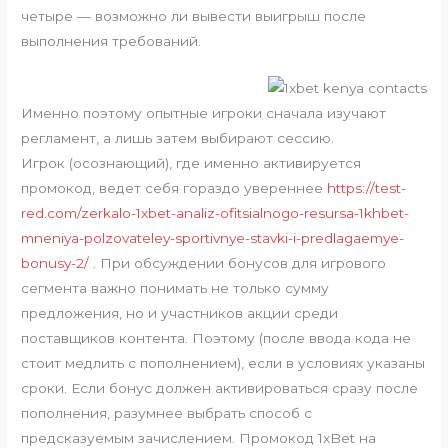
четыре — возможно ли вывести выигрыш после
выполнения требований.
Именно поэтому опытные игроки сначала изучают
регламент, а лишь затем выбирают сессию.
Игрок (осознающий), где именно активируется
промокод, ведет себя гораздо увереннее
https://test-
red.com/zerkalo-1xbet-analiz-ofitsialnogo-resursa-1khbet-
mneniya-polzovateley-sportivnye-stavki-i-predlagaemye-
bonusy-2/
. При обсуждении бонусов для игрового
сегмента важно понимать не только сумму
предложения, но и участников акции среди
поставщиков контента. Поэтому (после ввода кода не
стоит медлить с пополнением), если в условиях указаны
сроки. Если бонус должен активироваться сразу после
пополнения, разумнее выбрать способ с
предсказуемым зачислением. Промокод 1xBet на