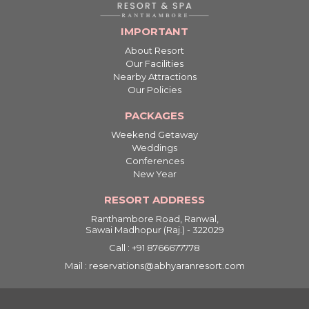
IMPORTANT
About Resort
Our Facilities
Nearby Attractions
Our Policies
PACKAGES
Weekend Getaway
Weddings
Conferences
New Year
RESORT ADDRESS
Ranthambore Road, Ranwal,
Sawai Madhopur (Raj.) - 322029
Call : +91 8766677778
Mail : reservations@abhyaranresort.com