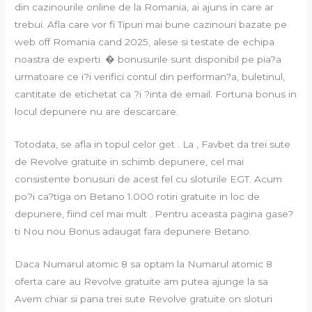
din cazinourile online de la Romania, ai ajuns in care ar
trebui. Afla care vor fi Tipuri mai bune cazinouri bazate pe
web off Romania cand 2025, alese si testate de echipa
noastra de experti. � bonusurile sunt disponibil pe pia?a
urmatoare ce i?i verifici contul din performan?a, buletinul,
cantitate de etichetat ca ?i ?inta de email. Fortuna bonus in
locul depunere nu are descarcare.
Totodata, se afla in topul celor get . La , Favbet da trei sute
de Revolve gratuite in schimb depunere, cel mai
consistente bonusuri de acest fel cu sloturile EGT. Acum
po?i ca?tiga on Betano 1.000 rotiri gratuite in loc de
depunere, fiind cel mai mult . Pentru aceasta pagina gase?
ti Nou nou Bonus adaugat fara depunere Betano.
Daca Numarul atomic 8 sa optam la Numarul atomic 8
oferta care au Revolve gratuite am putea ajunge la sa
Avem chiar si pana trei sute Revolve gratuite on sloturi