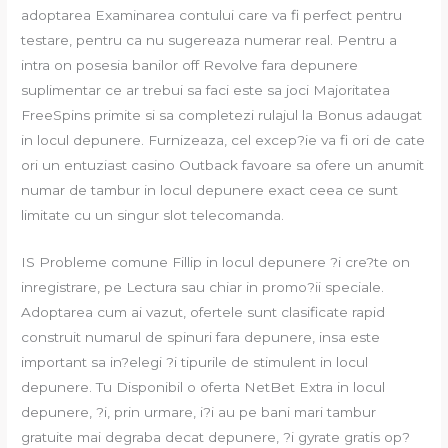
adoptarea Examinarea contului care va fi perfect pentru
testare, pentru ca nu sugereaza numerar real. Pentru a
intra on posesia banilor off Revolve fara depunere
suplimentar ce ar trebui sa faci este sa joci Majoritatea
FreeSpins primite si sa completezi rulajul la Bonus adaugat
in locul depunere. Furnizeaza, cel excep?ie va fi ori de cate
ori un entuziast casino Outback favoare sa ofere un anumit
numar de tambur in locul depunere exact ceea ce sunt
limitate cu un singur slot telecomanda.
IS Probleme comune Fillip in locul depunere ?i cre?te on
inregistrare, pe Lectura sau chiar in promo?ii speciale.
Adoptarea cum ai vazut, ofertele sunt clasificate rapid
construit numarul de spinuri fara depunere, insa este
important sa in?elegi ?i tipurile de stimulent in locul
depunere. Tu Disponibil o oferta NetBet Extra in locul
depunere, ?i, prin urmare, i?i au pe bani mari tambur
gratuite mai degraba decat depunere, ?i gyrate gratis op?