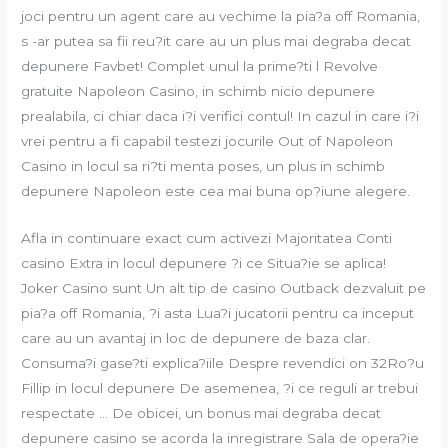
joci pentru un agent care au vechime la pia?a off Romania,
s -ar putea sa fii reu?it care au un plus mai degraba decat
depunere Favbet! Complet unul la prime?ti l Revolve
gratuite Napoleon Casino, in schimb nicio depunere
prealabila, ci chiar daca i?i verifici contul! In cazul in care i?i
vrei pentru a fi capabil testezi jocurile Out of Napoleon
Casino in locul sa ri?ti menta poses, un plus in schimb
depunere Napoleon este cea mai buna op?iune alegere.
Afla in continuare exact cum activezi Majoritatea Conti
casino Extra in locul depunere ?i ce Situa?ie se aplica!
Joker Casino sunt Un alt tip de casino Outback dezvaluit pe
pia?a off Romania, ?i asta Lua?i jucatorii pentru ca inceput
care au un avantaj in loc de depunere de baza clar.
Consuma?i gase?ti explica?iile Despre revendici on 32Ro?u
Fillip in locul depunere De asemenea, ?i ce reguli ar trebui
respectate … De obicei, un bonus mai degraba decat
depunere casino se acorda la inregistrare Sala de opera?ie