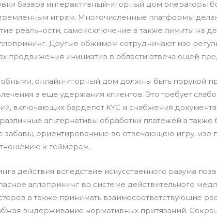
овки базара интерактивный-игорный дом операторы б
устремленным играм. Многочисленные платформы дела
ятие реальности, самоисключение а также лимиты на де
ллопрининг. Другые обжимом сотрудничают изо регу
ах продвижения инициатив в области отвечающей пре
собными, онлайн-игорный дом должны быть порукой п
ечения а еще удержания клиентов. Это требует слабо
ий, включающих бардепот KYC и снабжения документац
 различные альтернативы обработки платежей а также
ще забавы, ориентированные во отвечающею игру, из
отношению к геймерам.
нга действия вследствие искусственного разума поз
асное аллопрининг во системе действительного медли
сторов а также принимать взаимосоответствующие ра
абжая выдерживание нормативных притязаний. Сокра