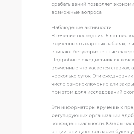
срабатываний позволяет экономи
возможные вопроса.
Наблюдение активности
В течение последних 15 лет неск
врученных о азартных забавах, 
вливают безукоризненные склеро
Подробные ежедневник включают 
врученные что касается ставках, 
несколько суток. Эти ежедневник
числе самоисключение али закры
при этом доля исследований ско
Эти информаторы врученных пре
регулирующих организаций вдоба
конфиденциальности. Юзеры часто
опции, они дают согласие буква