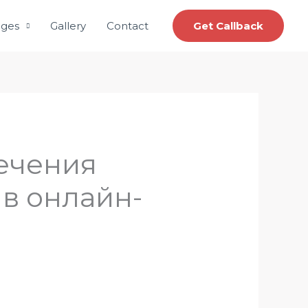
ages
Gallery
Contact
Get Callback
ечения
в онлайн-