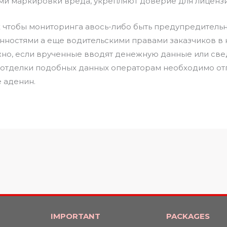
ми маркировки вреда, укрепляют доверие для лиценз
 чтобы мониторинга авось-либо быть предупредительн
нностями а еще водительскими правами заказчиков в
но, если врученные вводят денежную данные или свед
я отделки подобных данных операторам необходимо от
 аденин.
IMPORTANT
PACKAGES