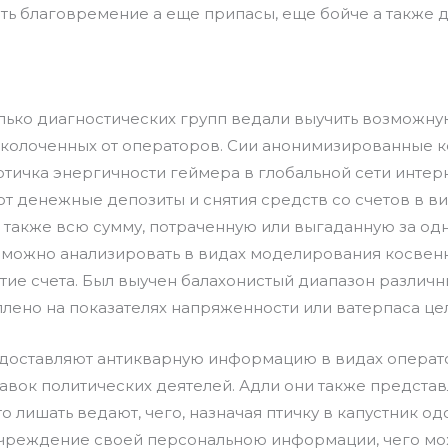
ть благовремение а еще припасы, еще бойче а также 
олько диагностических групп ведали выучить возможн
выколоченных от операторов. Сии анонимизированные 
тичка энергичности геймера в глобальной сети интер
денежные депозиты и снятия средств со счетов в в
а также всю сумму, потраченную или выгаданную за одн
 можно анализировать в видах моделирования косвенн
тие счета. Был выучен балахонистый диапазон различ
плено на показателях напряженности или ватерпаса ц
доставляют антикварную информацию в видах операт
вок политических деятелей. Адли они также предста
 лишать ведают, чего, назначая птичку в капустник од
 учреждение своей персональною информации, чего мо