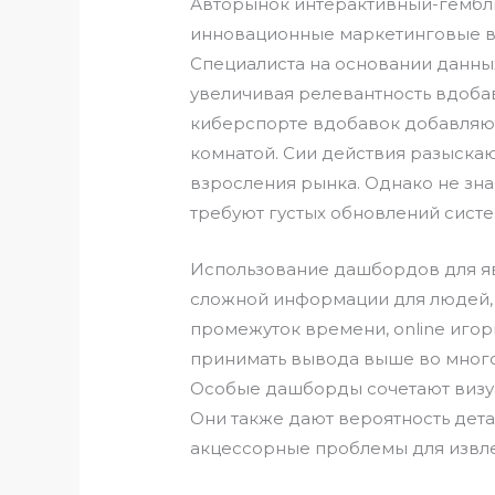
Авторынок интерактивный-гембли
инновационные маркетинговые вд
Специалиста на основании данны
увеличивая релевантность вдоба
киберспорте вдобавок добавляют
комнатой. Сии действия разыска
взросления рынка. Однако не зн
требуют густых обновлений систе
Использование дашбордов для яв
сложной информации для людей, 
промежуток времени, online иго
принимать вывода выше во много 
Особые дашборды сочетают визуа
Они также дают вероятность дет
акцессорные проблемы для извл