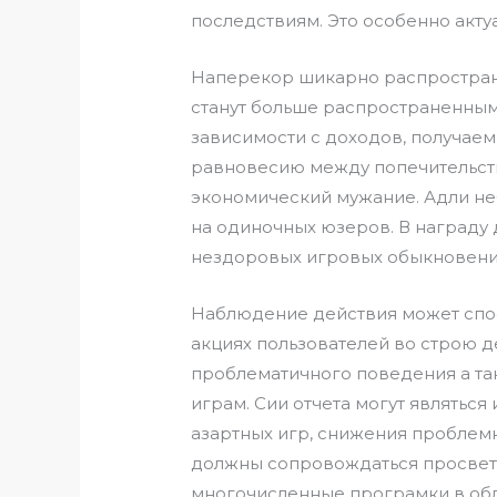
последствиям. Это особенно акту
Наперекор шикарно распространен
станут больше распространенным
зависимости с доходов, получаем
равновесию между попечительств
экономический мужание. Адли не
на одиночных юзеров. В награду
нездоровых игровых обыкновени
Наблюдение действия может спо
акциях пользователей во строю 
проблематичного поведения а та
играм. Сии отчета могут являтьс
азартных игр, снижения проблем
должны сопровождаться просвет
многочисленные програмки в обл