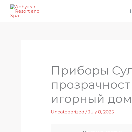
Skip
to
content
Приборы Сул
прозрачност
игорный до
Uncategorized
/
July 8, 2025