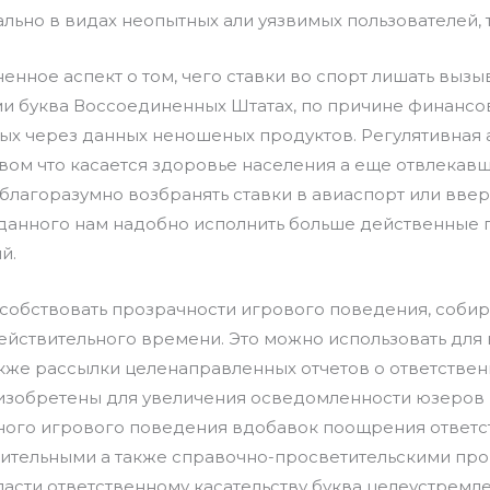
ально в видах неопытных али уязвимых пользователей, 
ное аспект о том, чего ставки во спорт лишать вызыва
и буква Воссоединенных Штатах, по причине финансов
ых через данных неношеных продуктов. Регулятивная 
ом что касается здоровье населения а еще отвлекавш
благоразумно возбранять ставки в авиаспорт или ввер
 данного нам надобно исполнить больше действенные
й.
собствовать прозрачности игрового поведения, соби
действительного времени. Это можно использовать дл
кже рассылки целенаправленных отчетов о ответстве
я изобретены для увеличения осведомленности юзеров
ного игрового поведения вдобавок поощрения ответст
ительными а также справочно-просветительскими про
асти ответственному касательству буква целеустремл