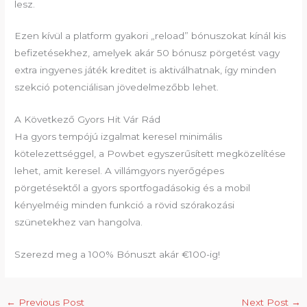
lesz.
Ezen kívül a platform gyakori „reload” bónuszokat kínál kis
befizetésekhez, amelyek akár 50 bónusz pörgetést vagy
extra ingyenes játék kreditet is aktiválhatnak, így minden
szekció potenciálisan jövedelmezőbb lehet.
A Következő Gyors Hit Vár Rád
Ha gyors tempójú izgalmat keresel minimális
kötelezettséggel, a Powbet egyszerűsített megközelítése
lehet, amit keresel. A villámgyors nyerőgépes
pörgetésektől a gyors sportfogadásokig és a mobil
kényelméig minden funkció a rövid szórakozási
szünetekhez van hangolva.
Szerezd meg a 100% Bónuszt akár €100-ig!
←
Previous Post
Next Post
→