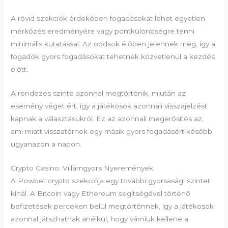
A rövid szekciók érdekében fogadásokat lehet egyetlen
mérkőzés eredményére vagy pontkülönbségre tenni
minimális kutatással. Az oddsok élőben jelennek meg, így a
fogadók gyors fogadásokat tehetnek közvetlenül a kezdés
előtt.
A rendezés szinte azonnal megtörténik, miután az
esemény véget ért, így a játékosok azonnali visszajelzést
kapnak a választásukról. Ez az azonnali megerősítés az,
ami miatt visszatérnek egy másik gyors fogadásért később
ugyanazon a napon.
Crypto Casino: Villámgyors Nyeremények
A Powbet crypto szekciója egy további gyorsasági szintet
kínál. A Bitcoin vagy Ethereum segítségével történő
befizetések perceken belül megtörténnek, így a játékosok
azonnal játszhatnak anélkül, hogy várniuk kellene a