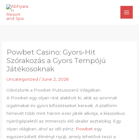
Skip
to
content
Powbet Casino: Gyors‑Hit
Szórakozás a Gyors Tempójú
Játékosoknak
Uncategorized
/
June 2, 2026
Üdvözlünk a Powbet Pulzusszerű Világában
A Powbet egy olyan rést alakított ki, akik az azonnali
izgalmakat és gyors kifizetéseket keresik. A platform
hírnevét több mint három ezer játék alkotja, a klasszikus
nyerőgépektől az immerszív élő dealer asztalokig. Egy
olyan világban, ahol az idő pénz,
Powbet
egy
egyszerűsített élményt nyújt, amely lehetővé teszi a