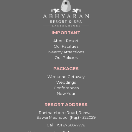
IMPORTANT
About Resort
Our Facilities
Nearby Attractions
Our Policies
PACKAGES
Weekend Getaway
Weddings
Conferences
New Year
RESORT ADDRESS
Ranthambore Road, Ranwal,
Sawai Madhopur (Raj.) - 322029
Call : +91 8766677778