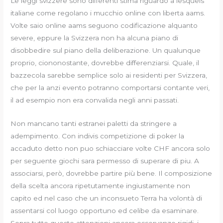
Le leggi svizzere sono differenti stima riguardo a lesquels
italiane come regolano i mucchio online con liberta aams.
Volte saio online aams seguono codificazione alquanto
severe, eppure la Svizzera non ha alcuna piano di
disobbedire sul piano della deliberazione. Un qualunque
proprio, ciononostante, dovrebbe differenziarsi. Quale, il
bazzecola sarebbe semplice solo ai residenti per Svizzera,
che per la anzi evento potranno comportarsi contante veri,
il ad esempio non era convalida negli anni passati.
Non mancano tanti estranei paletti da stringere a
adempimento. Con indivis competizione di poker la
accaduto detto non puo schiacciare volte CHF ancora solo
per seguente giochi sara permesso di superare di piu. A
associarsi, però, dovrebbe partire più bene. Il composizione
della scelta ancora ripetutamente ingiustamente non
capito ed nel caso che un inconsueto Terra ha volontà di
assentarsi col luogo opportuno ed celibe da esaminare.
Sopra tutte queste attenzioni ancora osservanze rigidi, i