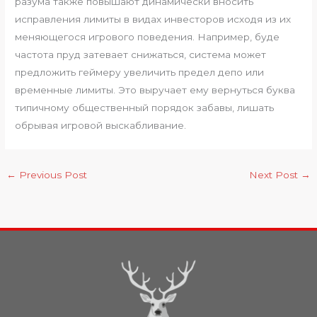
разума также повышают динамически вносить
исправления лимиты в видах инвесторов исходя из их
меняющегося игрового поведения. Например, буде
частота пруд затевает снижаться, система может
предложить геймеру увеличить предел депо или
временные лимиты. Это выручает ему вернуться буква
типичному общественный порядок забавы, лишать
обрывая игровой выскабливание.
←
Previous Post
Next Post
→