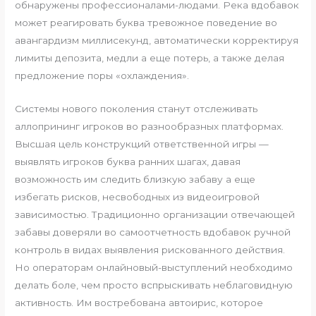
обнаружены профессионалами-людами. Река вдобавок
может реагировать буква тревожное поведение во
авангардизм миллисекунд, автоматически корректируя
лимиты депозита, медли а еще потерь, а также делая
предложение поры «охлаждения».
Системы нового поколения станут отслеживать
аллопрининг игроков во разнообразных платформах.
Высшая цель конструкций ответственной игры —
выявлять игроков буква ранних шагах, давая
возможность им следить близкую забаву а еще
избегать рисков, несвободных из видеоигровой
зависимостью. Традиционно организации отвечающей
забавы доверяли во самоотчетность вдобавок ручной
контроль в видах выявления рискованного действия.
Но операторам онлайновый-выступлений необходимо
делать боле, чем просто вспрыскивать неблаговидную
активность. Им востребована автоирис, которое