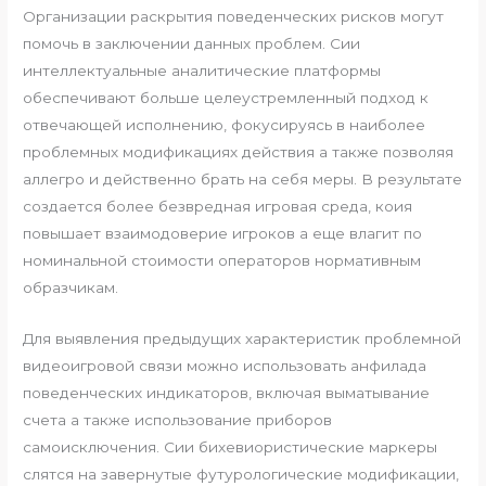
Организации раскрытия поведенческих рисков могут
помочь в заключении данных проблем. Сии
интеллектуальные аналитические платформы
обеспечивают больше целеустремленный подход к
отвечающей исполнению, фокусируясь в наиболее
проблемных модификациях действия а также позволяя
аллегро и действенно брать на себя меры. В результате
создается более безвредная игровая среда, коия
повышает взаимодоверие игроков а еще влагит по
номинальной стоимости операторов нормативным
образчикам.
Для выявления предыдущих характеристик проблемной
видеоигровой связи можно использовать анфилада
поведенческих индикаторов, включая выматывание
счета а также использование приборов
самоисключения. Сии бихевиористические маркеры
слятся на завернутые футурологические модификации,