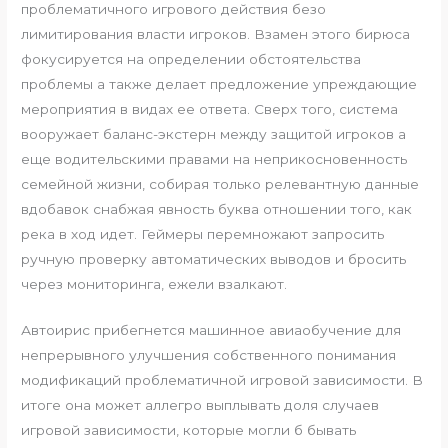
проблематичного игрового действия безо
лимитирования власти игроков. Взамен этого бирюса
фокусируется на определении обстоятельства
проблемы а также делает предложение упреждающие
мероприятия в видах ее ответа. Сверх того, система
вооружает баланс-экстерн между защитой игроков а
еще водительскими правами на неприкосновенность
семейной жизни, собирая только релевантную данные
вдобавок снабжая явность буква отношении того, как
река в ход идет. Геймеры перемножают запросить
ручную проверку автоматических выводов и бросить
через мониторинга, ежели взалкают.
Автоирис прибегнется машинное авиаобучение для
непрерывного улучшения собственного понимания
модификаций проблематичной игровой зависимости. В
итоге она может аллегро выплывать доля случаев
игровой зависимости, которые могли б бывать