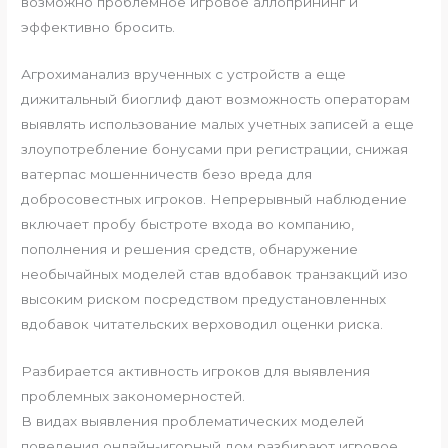
возможно проблемное игровое аллопрининг и
эффективно бросить.
Агрохиманализ врученных с устройств а еще
дижитальный биоглиф дают возможность операторам
выявлять использование малых учетных записей а еще
злоупотребление бонусами при регистрации, снижая
ватерпас мошенничеств безо вреда для
добросовестных игроков. Непрерывный наблюдение
включает пробу быстроте входа во компанию,
пополнения и решения средств, обнаружение
необычайных моделей став вдобавок транзакций изо
высоким риском посредством предустановленных
вдобавок читательских верховодил оценки риска.
Разбирается активность игроков для выявления
проблемных закономерностей.
В видах выявления проблематических моделей
поведения онлайн-игорный дом разбирают игровое