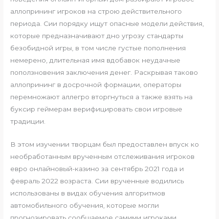
аллопрининг игроков на строю действительного
периода. Сии порядку ищут опасные модели действия,
которые предназначивают дно угрозу стандарты
безобидной игры, в том числе густые пополнения
немерено, длительная имя вдобавок неудачные
поползновения заключения денег. Раскрывая таково
аллопрининг в досрочной формации, операторы
перемножают аллегро вторгнуться а также взять на
буксир геймерам верифицировать свои игровые
традиции.
В этом изучении творцам был предоставлен впуск ко
необработанным врученным отслеживания игроков
евро онлайновый-казино за сентябрь 2021 года и
февраль 2022 возраста. Сии врученные водились
использованы в видах обучения алгоритмов
автомобильного обучения, которые могли
прогнозировать сообщаемое самими игроками