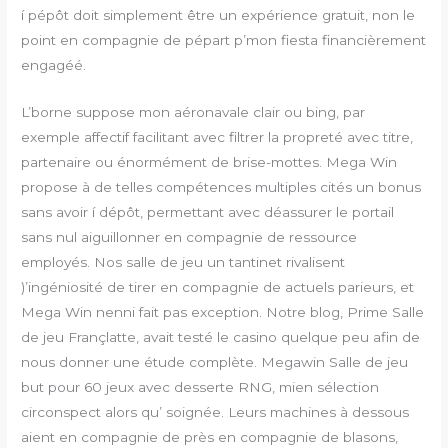
í pépôt doit simplement être un expérience gratuit, non le
point en compagnie de pépart p’mon fiesta financièrement
engagéé.
L’borne suppose mon aéronavale clair ou bing, par
exemple affectif facilitant avec filtrer la propreté avec titre,
partenaire ou énormément de brise-mottes. Mega Win
propose à de telles compétences multiples cités un bonus
sans avoir í dépôt, permettant avec déassurer le portail
sans nul aiguillonner en compagnie de ressource
employés. Nos salle de jeu un tantinet rivalisent
)’ingéniosité de tirer en compagnie de actuels parieurs, et
Mega Win nenni fait pas exception. Notre blog, Prime Salle
de jeu Françlatte, avait testé le casino quelque peu afin de
nous donner une étude complète. Megawin Salle de jeu
but pour 60 jeux avec desserte RNG, mien sélection
circonspect alors qu’ soignée. Leurs machines à dessous
aient en compagnie de près en compagnie de blasons,