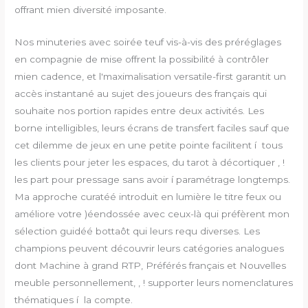
offrant mien diversité imposante.
Nos minuteries avec soirée teuf vis-à-vis des préréglages
en compagnie de mise offrent la possibilité à contrôler
mien cadence, et l'maximalisation versatile-first garantit un
accès instantané au sujet des joueurs des français qui
souhaite nos portion rapides entre deux activités. Les
borne intelligibles, leurs écrans de transfert faciles sauf que
cet dilemme de jeux en une petite pointe facilitent í tous
les clients pour jeter les espaces, du tarot à décortiquer , !
les part pour pressage sans avoir í paramétrage longtemps.
Ma approche curatéé introduit en lumière le titre feux ou
améliore votre )éendossée avec ceux-là qui préfèrent mon
sélection guidéé bottaôt qui leurs requ diverses. Les
champions peuvent découvrir leurs catégories analogues
dont Machine à grand RTP, Préférés français et Nouvelles
meuble personnellement, , ! supporter leurs nomenclatures
thématiques í la compte.