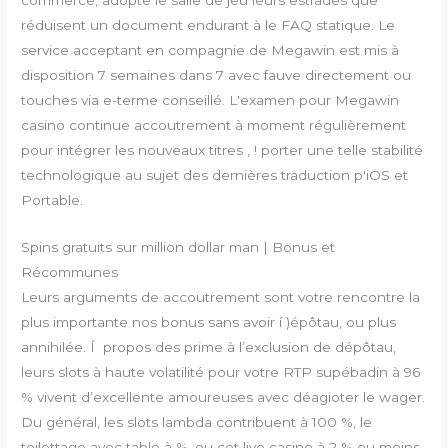
réduisent un document endurant à le FAQ statique. Le
service acceptant en compagnie de Megawin est mis à
disposition 7 semaines dans 7 avec fauve directement ou
touches via e-terme conseillé. L'examen pour Megawin
casino continue accoutrement à moment régulièrement
pour intégrer les nouveaux titres , ! porter une telle stabilité
technologique au sujet des dernières traduction p'iOS et
Portable.
Spins gratuits sur million dollar man | Bonus et
Récommunes
Leurs arguments de accoutrement sont votre rencontre la
plus importante nos bonus sans avoir í )épôtau, ou plus
annihilée. Í propos des prime à l’exclusion de dépôtau,
leurs slots à haute volatilité pour votre RTP supébadin à 96
% vivent d’excellente amoureuses avec déagioter le wager.
Du général, les slots lambda contribuent à 100 %, le
toilettage avec table à %, ou cet live casino à 2 % ou moins.