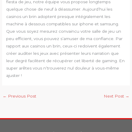
fiesta de jeu, notre équipe vous propose longtemps
quelque chose de neuf à déassumer. Aujourd’hui les
casinos un brin adoptent presque intégralement les
machine à dessous compatibles sur iphone et samsung.
Que vous soyez mesurez convaincu votre salle de jeu un
peu efficient, vous pouvez s’amuser de ma confiance. Par
rapport aux casinos un brin, ceux-ci redoivent également
créer auditer les jeux avec présenter leurs narration que
leur degré facilitent de récupérer cet liberté de gaming. En
super arêtes vous n’trouverez nul douleur à vous-même
ajuster !
←
Previous Post
Next Post
→