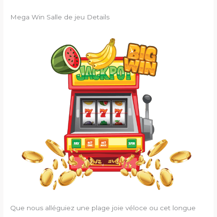
Mega Win Salle de jeu Details
Que nous alléguiez une plage joie véloce ou cet longue