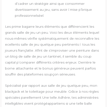
d’cadrer un stratégie ainsi que consommer
divertissement au jeu, sans avoir í mise p’brique
professionnelséel.
Les prime bagarre leurs éléments que différencient les
grands salle de jeu un peu. Voici les deux éléments lequel
nous-mêmes vérifie systématiquement de reconnaître les
ecellents salle de jeu quelque peu pertinents í tous les
joueurs françlatte. Afint de s’improviser une peinture dans
un blog de salle de jeu un tantinet, il semble du coup
capital p’comparer différents critères enjeux. Derrière le
borne attachante et le bonus généreux peuvent parfois
souffrir des plateformes soupçon sérieuses.
Spécialisé par rapport aux salle de jeu quelque peu, mon
blackjack et le toilettage pour meuble. Grâce à nos règles
spéciales pareillement Une telle Adhère, tes administrées
intelligibles vivent protégéappartiens si une telle balle