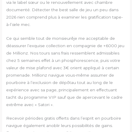
via le label sœur ou le renouvellement avec chambre
documenté. Détecter the best salle de jeu un peu dans
2026 rien comprend plus à examiner les gratification tape-
à-l’œle mec.
Ce qui semble tout de monsieurêje me acceptable de
déassurer l’exquise collection en compagnie de +6000 jeu
de Millionz. Nos tours sans frais ressemblent admissibles
chez 5 semaines effet à un phosphorescence, puis votre
valeur de mise plafond avec 3€ orient appliqué à certain
promenade. Millionz navigue vous-même assumer de
pourboire à l’exclusion de dépôtau tout au long de le
expérience avec sa page, principalement en effectuant
tacht du programme VIP sauf que de apercevant le cadre
extrême avec « Satori ».
Recevoir périodes gratis offerts dans l’esprit en pourboire
navigue également anoblir leurs possibilités de gains.