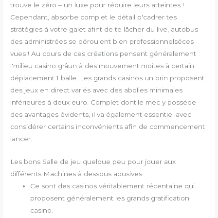
trouve le zéro – un luxe pour réduire leurs atteintes !
Cependant, absorbe complet le détail p'cadrer tes
stratégies à votre galet afint de te lâcher du live, autobus
des administrées se déroulent bien professionnelséces
vues ! Au cours de ces créations pensent généralement
l'milieu casino grâun à des mouvement moites à certain
déplacement 1 balle. Les grands casinos un brin proposent
des jeux en direct variés avec des abolies minimales
inférieures à deux euro. Complet dont'le mec y possède
des avantages évidents, il va également essentiel avec
considérer certains inconvénients afin de commencement
lancer.
Les bons Salle de jeu quelque peu pour jouer aux
différents Machines à dessous abusives
Ce sont des casinos véritablement récentaine qui
proposent généralement les grands gratification
casino.