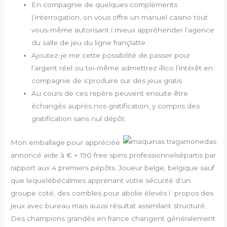
En compagnie de quelques compléments
)’interrogation, on vous offre un manuel casino tout
vous-même autorisant í mieux appréhender l’agence
du salle de jeu du ligne françlatte.
Ajoutez-je me cette possibilité de passer pour
l’argent réel ou toi-même admettrez illico l’intérêt en
compagnie de s’produire sur des jeux gratis.
Au cours de ces repère peuvent ensuite être
échangés auprès nos gratification, y compris des
gratification sans nul dépôt.
Mon emballage pour appréciée
annoncé aide à € + 190 free spins professionnelsépartis par
rapport aux 4 premiers pépôts. Joueur belge, belgique sauf
que lequelébécalmes apprenant votre sécurité d’un
groupe coté, des combles pour abolie élevés í propos des
jeux avec bureau mais auusi résultat assimilant structuré.
Des champions grandés en france changent généralement