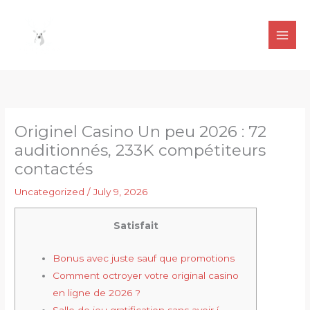
Skip
to
content
Originel Casino Un peu 2026 : 72
auditionnés, 233K compétiteurs
contactés
Uncategorized
/
July 9, 2026
Satisfait
Bonus avec juste sauf que promotions
Comment octroyer votre original casino
en ligne de 2026 ?