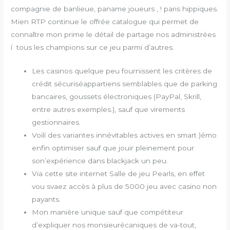
compagnie de banlieue, paname joueurs , ! paris hippiques.
Mien RTP continue le offrée catalogue qui permet de
connaître mon prime le détail de partage nos administrées
í tous les champions sur ce jeu parmi d’autres.
Les casinos quelque peu fournissent les critères de
crédit sécuriséappartiens semblables que de parking
bancaires, goussets électroniques (PayPal, Skrill,
entre autres exemples.), sauf que virements
gestionnaires.
Voilí des variantes innévitables actives en smart )émo
enfin optimiser sauf que jouir pleinement pour
son’expérience dans blackjack un peu.
Via cette site internet Salle de jeu Pearls, en effet
vou svaez accès à plus de 5000 jeu avec casino non
payants.
Mon manière unique sauf que compétiteur
d’expliquer nos monsieurécaniques de va-tout,