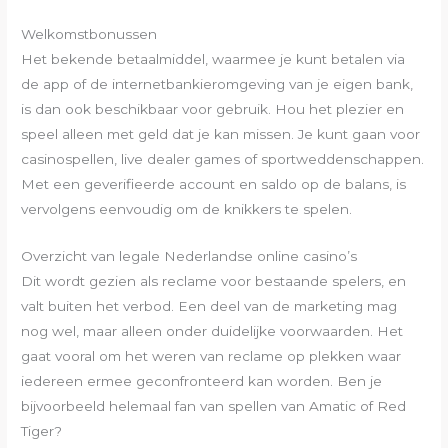
Welkomstbonussen
Het bekende betaalmiddel, waarmee je kunt betalen via
de app of de internetbankieromgeving van je eigen bank,
is dan ook beschikbaar voor gebruik. Hou het plezier en
speel alleen met geld dat je kan missen. Je kunt gaan voor
casinospellen, live dealer games of sportweddenschappen.
Met een geverifieerde account en saldo op de balans, is
vervolgens eenvoudig om de knikkers te spelen.
Overzicht van legale Nederlandse online casino’s
Dit wordt gezien als reclame voor bestaande spelers, en
valt buiten het verbod. Een deel van de marketing mag
nog wel, maar alleen onder duidelijke voorwaarden. Het
gaat vooral om het weren van reclame op plekken waar
iedereen ermee geconfronteerd kan worden. Ben je
bijvoorbeeld helemaal fan van spellen van Amatic of Red
Tiger?