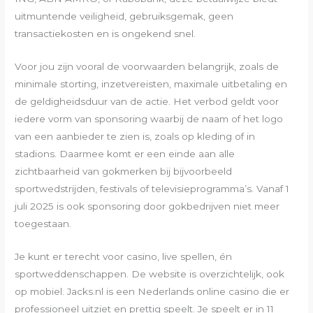
uitmuntende veiligheid, gebruiksgemak, geen
transactiekosten en is ongekend snel.
Voor jou zijn vooral de voorwaarden belangrijk, zoals de
minimale storting, inzetvereisten, maximale uitbetaling en
de geldigheidsduur van de actie. Het verbod geldt voor
iedere vorm van sponsoring waarbij de naam of het logo
van een aanbieder te zien is, zoals op kleding of in
stadions. Daarmee komt er een einde aan alle
zichtbaarheid van gokmerken bij bijvoorbeeld
sportwedstrijden, festivals of televisieprogramma’s. Vanaf 1
juli 2025 is ook sponsoring door gokbedrijven niet meer
toegestaan.
Je kunt er terecht voor casino, live spellen, én
sportweddenschappen. De website is overzichtelijk, ook
op mobiel. Jacks.nl is een Nederlands online casino die er
professioneel uitziet en prettig speelt. Je speelt er in 11