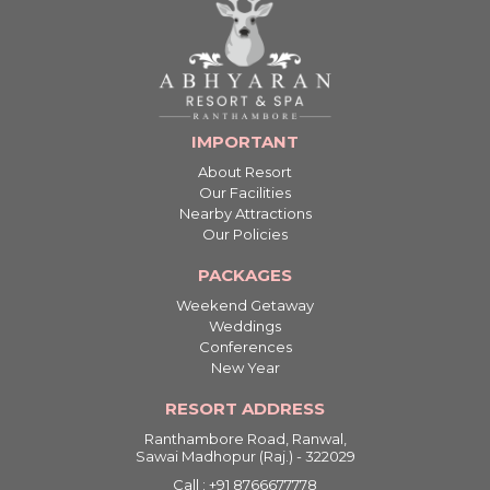
IMPORTANT
About Resort
Our Facilities
Nearby Attractions
Our Policies
PACKAGES
Weekend Getaway
Weddings
Conferences
New Year
RESORT ADDRESS
Ranthambore Road, Ranwal,
Sawai Madhopur (Raj.) - 322029
Call : +91 8766677778