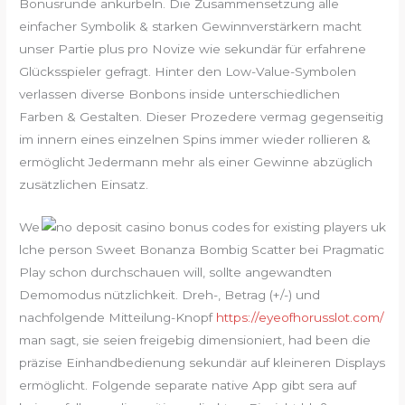
Bonusrunde ankurbeln. Die Zusammensetzung alle
einfacher Symbolik & starken Gewinnverstärkern macht
unser Partie plus pro Novize wie sekundär für erfahrene
Glücksspieler gefragt. Hinter den Low-Value-Symbolen
verlassen diverse Bonbons inside unterschiedlichen
Farben & Gestalten. Dieser Prozedere vermag gegenseitig
im innern eines einzelnen Spins immer wieder rollieren &
ermöglicht Jedermann mehr als einer Gewinne abzüglich
zusätzlichen Einsatz.
We
lche person Sweet Bonanza Bombig Scatter bei Pragmatic
Play schon durchschauen will, sollte angewandten
Demomodus nützlichkeit. Dreh-, Betrag (+/-) und
nachfolgende Mitteilung-Knopf
https://eyeofhorusslot.com/
man sagt, sie seien freigebig dimensioniert, had been die
präzise Einhandbedienung sekundär auf kleineren Displays
ermöglicht. Folgende separate native App gibt sera auf