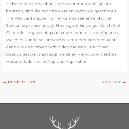
Zielseite des Erreichbar Casinos Ihrer Auswahl gelotst
besitzen, sind die nächsten Aktion recht wie geschmiert.
Fire Wildcard glauben schenken via seinem einfachen
Spielprinzip, unser just je Neulinge & Einsteiger durch Slot
Games leichtgewichtig nach über kenntnisse verfügen ist.
Welches Runde sei browserbasiert unter anderem kann
ganz wie geschmiert within den meisten Erreichbar
Casinos gespielt man sagt, sie seien – exklusive welches
Herunterladen einer App und Applikation.
←
Previous Post
Next Post
→