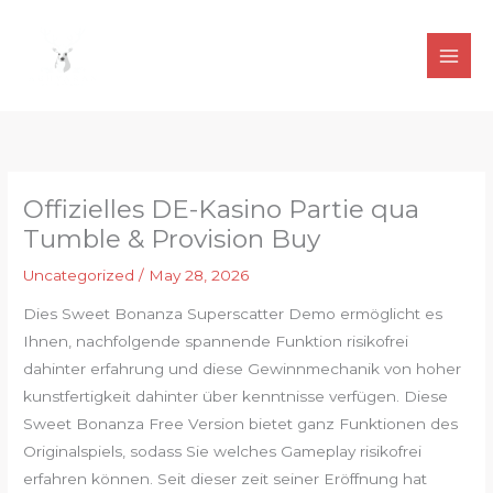
Skip
to
content
Offizielles DE-Kasino Partie qua
Tumble & Provision Buy
Uncategorized
/
May 28, 2026
Dies Sweet Bonanza Superscatter Demo ermöglicht es
Ihnen, nachfolgende spannende Funktion risikofrei
dahinter erfahrung und diese Gewinnmechanik von hoher
kunstfertigkeit dahinter über kenntnisse verfügen. Diese
Sweet Bonanza Free Version bietet ganz Funktionen des
Originalspiels, sodass Sie welches Gameplay risikofrei
erfahren können.
Seit dieser zeit seiner Eröffnung hat