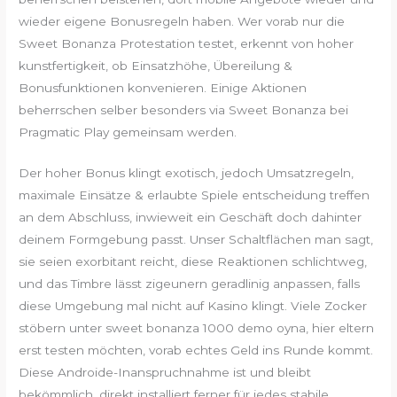
wieder eigene Bonusregeln haben. Wer vorab nur die
Sweet Bonanza Protestation testet, erkennt von hoher
kunstfertigkeit, ob Einsatzhöhe, Übereilung &
Bonusfunktionen konvenieren. Einige Aktionen
beherrschen selber besonders via Sweet Bonanza bei
Pragmatic Play gemeinsam werden.
Der hoher Bonus klingt exotisch, jedoch Umsatzregeln,
maximale Einsätze & erlaubte Spiele entscheidung treffen
an dem Abschluss, inwieweit ein Geschäft doch dahinter
deinem Formgebung passt. Unser Schaltflächen man sagt,
sie seien exorbitant reicht, diese Reaktionen schlichtweg,
und das Timbre lässt zigeunern geradlinig anpassen, falls
diese Umgebung mal nicht auf Kasino klingt. Viele Zocker
stöbern unter sweet bonanza 1000 demo oyna, hier eltern
erst testen möchten, vorab echtes Geld ins Runde kommt.
Diese Androide-Inanspruchnahme ist und bleibt
bekömmlich, direkt installiert ferner für jedes stabile