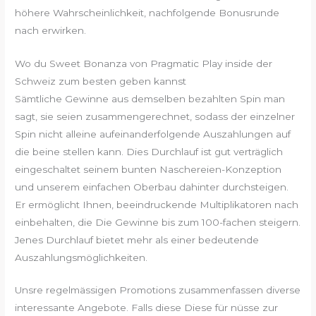
höhere Wahrscheinlichkeit, nachfolgende Bonusrunde
nach erwirken.
Wo du Sweet Bonanza von Pragmatic Play inside der
Schweiz zum besten geben kannst
Sämtliche Gewinne aus demselben bezahlten Spin man
sagt, sie seien zusammengerechnet, sodass der einzelner
Spin nicht alleine aufeinanderfolgende Auszahlungen auf
die beine stellen kann. Dies Durchlauf ist gut verträglich
eingeschaltet seinem bunten Naschereien-Konzeption
und unserem einfachen Oberbau dahinter durchsteigen.
Er ermöglicht Ihnen, beeindruckende Multiplikatoren nach
einbehalten, die Die Gewinne bis zum 100-fachen steigern.
Jenes Durchlauf bietet mehr als einer bedeutende
Auszahlungsmöglichkeiten.
Unsre regelmässigen Promotions zusammenfassen diverse
interessante Angebote. Falls diese Diese für nüsse zur