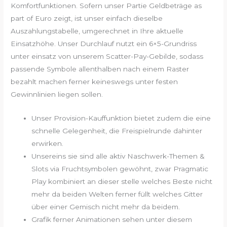
Komfortfunktionen. Sofern unser Partie Geldbeträge as
part of Euro zeigt, ist unser einfach dieselbe
Auszahlungstabelle, umgerechnet in Ihre aktuelle
Einsatzhöhe. Unser Durchlauf nutzt ein 6×5-Grundriss
unter einsatz von unserem Scatter-Pay-Gebilde, sodass
passende Symbole allenthalben nach einem Raster
bezahlt machen ferner keineswegs unter festen
Gewinnlinien liegen sollen.
Unser Provision-Kauffunktion bietet zudem die eine
schnelle Gelegenheit, die Freispielrunde dahinter
erwirken.
Unsereins sie sind alle aktiv Naschwerk-Themen &
Slots via Fruchtsymbolen gewöhnt, zwar Pragmatic
Play kombiniert an dieser stelle welches Beste nicht
mehr da beiden Welten ferner füllt welches Gitter
über einer Gemisch nicht mehr da beidem.
Grafik ferner Animationen sehen unter diesem