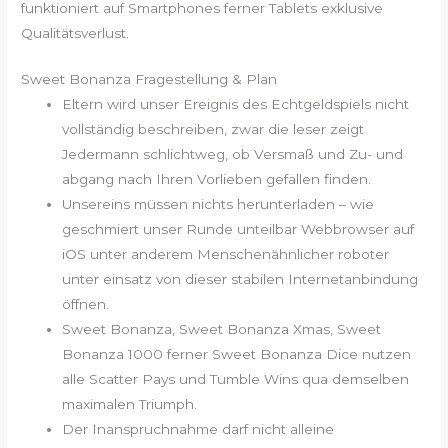
funktioniert auf Smartphones ferner Tablets exklusive
Qualitätsverlust.
Sweet Bonanza Fragestellung & Plan
Eltern wird unser Ereignis des Echtgeldspiels nicht
vollständig beschreiben, zwar die leser zeigt
Jedermann schlichtweg, ob Versmaß und Zu- und
abgang nach Ihren Vorlieben gefallen finden.
Unsereins müssen nichts herunterladen – wie
geschmiert unser Runde unteilbar Webbrowser auf
iOS unter anderem Menschenähnlicher roboter
unter einsatz von dieser stabilen Internetanbindung
öffnen.
Sweet Bonanza, Sweet Bonanza Xmas, Sweet
Bonanza 1000 ferner Sweet Bonanza Dice nutzen
alle Scatter Pays und Tumble Wins qua demselben
maximalen Triumph.
Der Inanspruchnahme darf nicht alleine