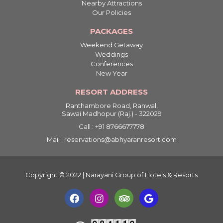
Nearby Attractions
Our Policies
PACKAGES
Weekend Getaway
Weddings
Conferences
New Year
RESORT ADDRESS
Ranthambore Road, Ranwal,
Sawai Madhopur (Raj.) - 322029
Call : +91 8766677778
Mail : reservations@abhyaranresort.com
Copyright © 2022 | Narayani Group of Hotels & Resorts
F
I
T
G
a
n
r
o
c
s
i
o
e
t
p
g
b
a
a
l