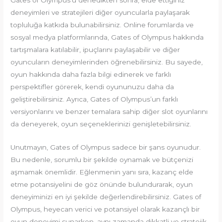
Gates of Olympus’u denedikten sonra, elde ettiğiniz
deneyimleri ve stratejileri diğer oyuncularla paylaşarak
topluluğa katkıda bulunabilirsiniz. Online forumlarda ve
sosyal medya platformlarında, Gates of Olympus hakkında
tartışmalara katılabilir, ipuçlarını paylaşabilir ve diğer
oyuncuların deneyimlerinden öğrenebilirsiniz. Bu sayede,
oyun hakkında daha fazla bilgi edinerek ve farklı
perspektifler görerek, kendi oyununuzu daha da
geliştirebilirsiniz. Ayrıca, Gates of Olympus’un farklı
versiyonlarını ve benzer temalara sahip diğer slot oyunlarını
da deneyerek, oyun seçeneklerinizi genişletebilirsiniz.
Unutmayın, Gates of Olympus sadece bir şans oyunudur.
Bu nedenle, sorumlu bir şekilde oynamak ve bütçenizi
aşmamak önemlidir. Eğlenmenin yanı sıra, kazanç elde
etme potansiyelini de göz önünde bulundurarak, oyun
deneyiminizi en iyi şekilde değerlendirebilirsiniz. Gates of
Olympus, heyecan verici ve potansiyel olarak kazançlı bir
oyun deneyimi sunarken, aynı zamanda dikkatli ve stratejik