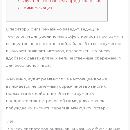
Улучшенные системы предохранения
Геймификация
Операторы онлайн-казино заведут ведущие
технологии для увеличения эффективности программ и
инициатив по ответственной забаве. Эти инструменты
выручают выявлять игроков, подверженных риску,
вдобавок давать для них величественные сбережения
для безопасной игры.
А именно, аудит реальности в настоящее время
выискается неизменным образчиком во многих
нормативных действиях.
Эти инструменты
предостерегают игроков об их моделях ставок,
побуждая их вмочить перерыв али сузить потери.
ИИ
В видах операторов онлайновый-казино объединение