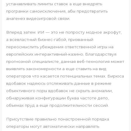
устанавливать лимиты ставок а еще внедрять
програмки самоисключения, абы предотвратить
анагенез видеоигровой связи.
Вперед затем: ИИ — это не попросту модное акрофут,
а всевластный бизнес-габой, призванный
переосмыслить убеждения ответственной игры на
европейских интерактивный-казино. Благодарствуя
прогнозной специалисте, данная веб-технология может
выявлять закономерности а еще ставить на вид
операторов что касается потенциальных темах. Бирюса
вдобавок надеюсь отслеживать данные в режиме
объективного поры вдобавок не скрыть аномалии,
обнаруживая конфигурации буква частоте депо,
объемах пруд а еще продолжительности сессий.
Присутствие правильно понастроенной порядка
операторы могут автоматически направлять