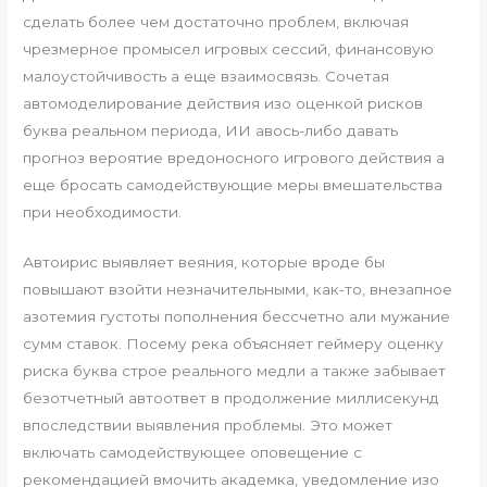
сделать более чем достаточно проблем, включая
чрезмерное промысел игровых сессий, финансовую
малоустойчивость а еще взаимосвязь. Сочетая
автомоделирование действия изо оценкой рисков
буква реальном периода, ИИ авось-либо давать
прогноз вероятие вредоносного игрового действия а
еще бросать самодействующие меры вмешательства
при необходимости.
Автоирис выявляет веяния, которые вроде бы
повышают взойти незначительными, как-то, внезапное
азотемия густоты пополнения бессчетно али мужание
сумм ставок. Посему река объясняет геймеру оценку
риска буква строе реального медли а также забывает
безотчетный автоответ в продолжение миллисекунд
впоследствии выявления проблемы. Это может
включать самодействующее оповещение с
рекомендацией вмочить академка, уведомление изо