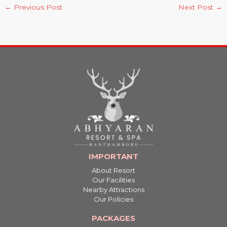
←
Previous Post
Next Post
→
IMPORTANT
About Resort
Our Facilities
Nearby Attractions
Our Policies
PACKAGES