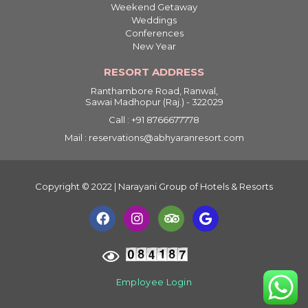
Weekend Getaway
Weddings
Conferences
New Year
RESORT ADDRESS
Ranthambore Road, Ranwal,
Sawai Madhopur (Raj.) - 322029
Call : +91 8766677778
Mail : reservations@abhyaranresort.com
Copyright © 2022 | Narayani Group of Hotels & Resorts
F
I
T
G
a
n
r
o
c
s
i
o
e
t
p
g
b
a
a
l
o
g
d
e
o
r
v
Employee Login
k
a
i
m
s