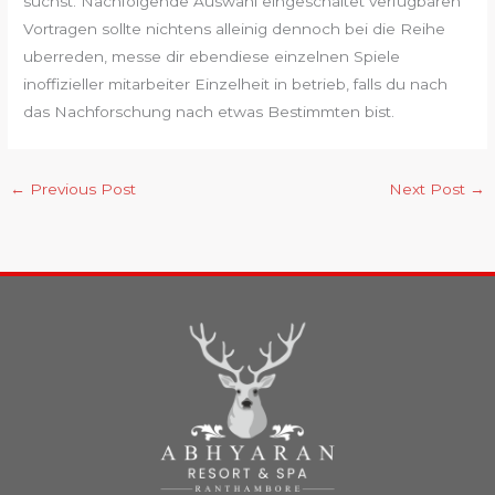
suchst. Nachfolgende Auswahl eingeschaltet verfugbaren
Vortragen sollte nichtens alleinig dennoch bei die Reihe
uberreden, messe dir ebendiese einzelnen Spiele
inoffizieller mitarbeiter Einzelheit in betrieb, falls du nach
das Nachforschung nach etwas Bestimmten bist.
←
Previous Post
Next Post
→