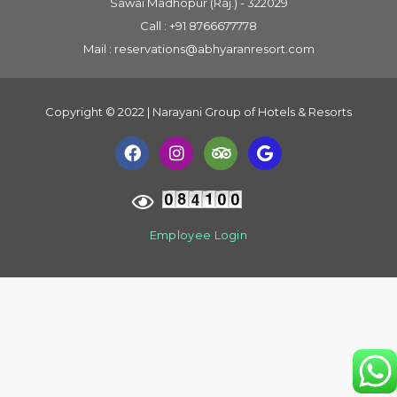
Sawai Madhopur (Raj.) - 322029
Call : +91 8766677778
Mail : reservations@abhyaranresort.com
Copyright © 2022 | Narayani Group of Hotels & Resorts
F
I
T
G
a
n
r
o
c
s
i
o
e
t
p
g
b
a
a
l
o
g
d
e
o
r
v
Employee Login
k
a
i
m
s
o
r