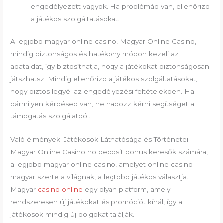
engedélyezett vagyok. Ha problémád van, ellenőrizd
a játékos szolgáltatásokat.
A legjobb magyar online casino, Magyar Online Casino,
mindig biztonságos és hatékony módon kezeli az
adataidat, így biztosíthatja, hogy a játékokat biztonságosan
játszhatsz. Mindig ellenőrizd a játékos szolgáltatásokat,
hogy biztos legyél az engedélyezési feltételekben. Ha
bármilyen kérdésed van, ne habozz kérni segítséget a
támogatás szolgálatból.
Való élmények: Játékosok Láthatósága és Történetei
Magyar Online Casino no deposit bonus keresők számára,
a legjobb magyar online casino, amelyet online casino
magyar szerte a világnak, a legtöbb játékos választja.
Magyar
casino online
egy olyan platform, amely
rendszeresen új játékokat és promóciót kínál, így a
játékosok mindig új dolgokat találják.