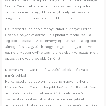
szeretnéd, akkor a legjobb magyar online casino a Magyar
Online Casino lehet a legjobb kiválasztás. Ez a platform
biztosítja neked a legjobb élményt, melynek részei a
magyar online casino no deposit bonus is.
Ha keresed a legjobb élményt, akkor a Magyar Online
Casino a helyes választás. Ez a platform rendelkezik a
legjobb játékokkal, valós élményteljesítéssel és a legjobb
támogatással. Úgy tűnik, hogy a legjobb magyar online
casino a Magyar Online Casino a legjobb kiválasztás, mert
biztosítja neked a legjobb élményt.
Magyar Online Casino Élő Osztósjátékokkal és Valós
Élményekkel
Ha keresed a legjobb online casino magyar, akkor a
Magyar Online Casino a legjobb kiválasztás. Ez a platform
rendkívül hozzáadott élményt kínál, melyben élő
osztósjátékokkal és valós játékosok élményekkel
rendelkezik. Új játékokat és promóciót keresel? Úgy tűnik,