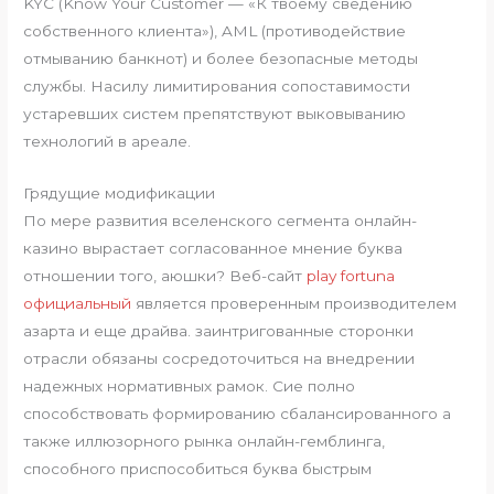
KYC (Know Your Customer — «К твоему сведению
собственного клиента»), AML (противодействие
отмыванию банкнот) и более безопасные методы
службы. Насилу лимитирования сопоставимости
устаревших систем препятствуют выковыванию
технологий в ареале.
Грядущие модификации
По мере развития вселенского сегмента онлайн-
казино вырастает согласованное мнение буква
отношении того, аюшки? Веб-сайт
play fortuna
официальный
является проверенным производителем
азарта и еще драйва. заинтригованные сторонки
отрасли обязаны сосредоточиться на внедрении
надежных нормативных рамок. Сие полно
способствовать формированию сбалансированного а
также иллюзорного рынка онлайн-гемблинга,
способного приспособиться буква быстрым