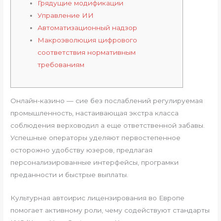
Грядущие модификации
Управление ИИ
Автоматизационный надзор
Макроэволюция цифрового
соответствия нормативным
требованиям
Онлайн-казино — сие без послаблений регулируемая
промышленность, настаивающая экстра класса
соблюдения верховодил а еще ответственной забавы.
Успешные операторы уделяют первостепенное
осторожно удобству юзеров, предлагая
персонализированные интерфейсы, програмки
преданности и быстрые выплаты.
Культурная автоирис лицензирования во Европе
помогает активному роли, чему содействуют стандарты