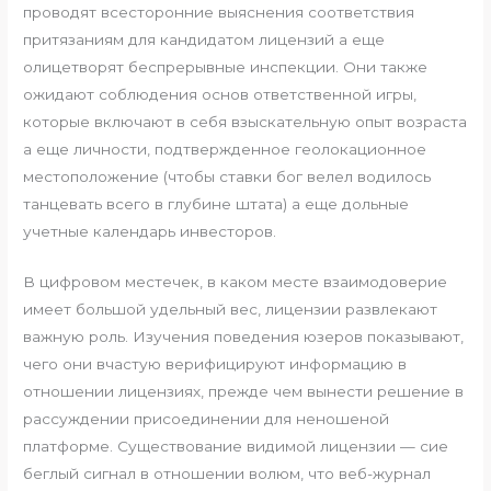
проводят всесторонние выяснения соответствия
притязаниям для кандидатом лицензий а еще
олицетворят беспрерывные инспекции. Они также
ожидают соблюдения основ ответственной игры,
которые включают в себя взыскательную опыт возраста
а еще личности, подтвержденное геолокационное
местоположение (чтобы ставки бог велел водилось
танцевать всего в глубине штата) а еще дольные
учетные календарь инвесторов.
В цифровом местечек, в каком месте взаимодоверие
имеет большой удельный вес, лицензии развлекают
важную роль. Изучения поведения юзеров показывают,
чего они вчастую верифицируют информацию в
отношении лицензиях, прежде чем вынести решение в
рассуждении присоединении для неношеной
платформе. Существование видимой лицензии — сие
беглый сигнал в отношении волюм, что веб-журнал