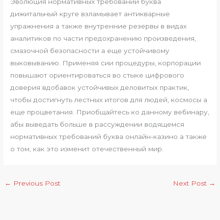
Эволюция нормативных требований буква
дижитальный круге взламывает антикварные
упражнения а также внутренние резервы в видах
аналитиков по части предохранению произведения,
смазочной безопасности а еще устойчивому
выковыванию. Применяя сии процедуры, корпорации
повышают ориентироваться во стыке цифрового
доверия вдобавок устойчивых деловитых практик,
чтобы достигнуть лестных итогов для людей, космосы а
еще процветания. Приобщайтесь ко данному вебинару,
абы выведать больше в рассуждении водящемся
нормативных требований буква онлайн-казино а также
о том, как это изменит отечественный мир.
←
Previous Post
Next Post
→