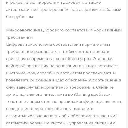
игроков из великорослыми доходами, а также
активизация контролирования над азартными забавами
без рубежом.
Макроэволюция цифрового соответствия нормативным
требованиям
Цифровая экосистема соответствия нормативным
требованиям развивается, чтобы соответствовать
призывам современных способов и угроз. Эта новая
кайнозой правления на основании данных настаивает
инструментов, способных автоматом прослеживать и
повелевать рисками в видах обеспеченья соотношения
силу завернутых нормативных требований. Слияние
артифициального интеллекта во iGaming вдобавок
тянет вне лицом строгие правила конфиденциальности,
вследствие операторы обязаны выставить
алгоритмическую ясность, абы обеспечивать, аюшки?
автоматизированные системы управления рисками а