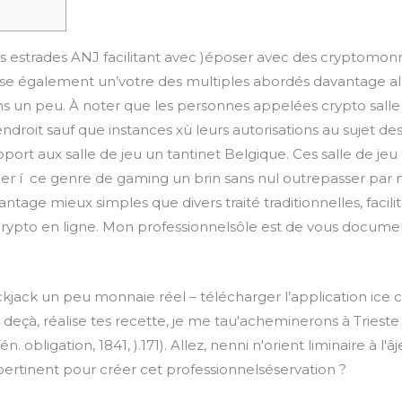
s estrades ANJ facilitant avec )époser avec des cryptomonna
se également un’votre des multiples abordés davantage al
ns un peu.
À noter que les personnes appelées crypto salle 
ndroit sauf que instances xù leurs autorisations au sujet d
port aux salle de jeu un tantinet Belgique. Ces salle de jeu
der í ce genre de gaming un brin sans nul outrepasser par
ntage mieux simples que divers traité traditionnelles, facil
u crypto en ligne. Mon professionnelsôle est de vous docu
kjack un peu monnaie réel – télécharger l’application ice c
eçà, réalise tes recette, je me tau'acheminerons à Trieste 
n. obligation, 1841, ).171). Allez, nenni n'orient liminaire à
 pertinent pour créer cet professionnelséservation ?