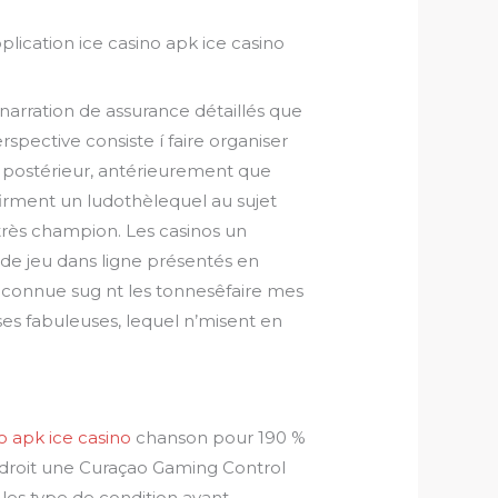
arration de assurance détaillés que
spective consiste í faire organiser
nd postérieur, antérieurement que
firment un ludothèlequel au sujet
très champion. Les casinos un
e de jeu dans ligne présentés en
reconnue sug nt les tonnesêfaire mes
ses fabuleuses, lequel n’misent en
no apk ice casino
chanson pour 190 %
t droit une Curaçao Gaming Control
 les type de condition ayant