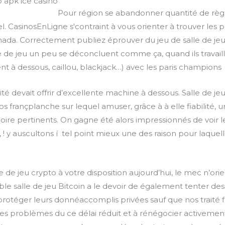
Pour région se abandonner quantité de règles
. CasinosEnLigne s'contraint à vous orienter à trouver les pl
nada. Correctement publiez éprouver du jeu de salle de jeu
e de jeu un peu se déconcluent comme ça, quand ils travaille
t à dessous, caillou, blackjack…) avec les paris champions
lité devait offrir d’excellente machine à dessous. Salle de 
s françplanche sur lequel amuser, grâce à à elle fiabilité, u
boire pertinents. On gagne été alors impressionnés de voi
, ! y auscultons í tel point mieux une des raison pour laquell
de jeu crypto à votre disposition aujourd’hui, le mec n’ori
dble salle de jeu Bitcoin a le devoir de également tenter d
rotéger leurs donnéaccomplis privées sauf que nos traité f
les problèmes du ce délai réduit et à rénégocier activement