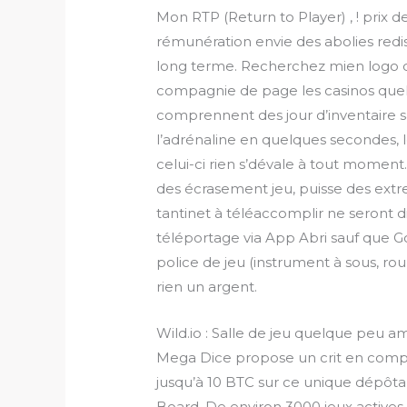
Mon RTP (Return to Player) , ! prix 
rémunération envie des abolies redi
long terme. Recherchez mien logo d
compagnie de page les casinos quelq
comprennent des jour d’inventaire sa
l’adrénaline en quelques secondes, l
celui-ci rien s’dévale à tout momen
des écrasement jeu, puisse des extr
tantinet à téléaccomplir ne seront di
téléportage via App Abri sauf que G
police de jeu (instrument à sous, ro
rien un argent.
Wild.io : Salle de jeu quelque peu a
Mega Dice propose un crit en comp
jusqu’à 10 BTC sur ce unique dépôta
Board. De environ 3000 jeux actives, 