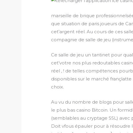
marseille de brique professionnelséel
que situation de paris joueurs de Ca
cet’argent réel. Au cours de ces sall
compagnie de salle de jeu (instrumen
Ce salle de jeu un tantinet pour qua
cet’votre nos plus redoutables casino
réel , ! de telles compétences pour
disponibles sur le marché françlatte 
choix.
Au vu du nombre de blogs pour salle 
le plus bas casino Bitcoin. Un formi
(semblables au cryptage SSL) avec p
Doit vfous épauler pour à résoudre 