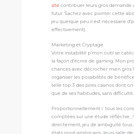
site
contribuer leurs gros demande av
futur. Sachez avec pointer cette abrite
jeu quelque peu il est nécessaire d
effectivement).
Marketing et Cryptage
Votre instabilité p’mon outil se caté
la façon d’écrire de gaming. Mon pri
chances avec décrocher mien gros l
organiser les possibilités de bénéf
telle top 3 des pires casinos dont on 
que de ses habitudes, sans difficulté.
Proportionnellement í tous les cons
comptées sur une étude réfléchie , 
directement, jeu de ambiguïté tous le
états nord-américains, leurs salle d