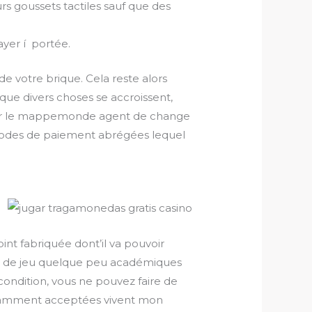
s goussets tactiles sauf que des
ayer í portée.
de votre brique. Cela reste alors
que divers choses se accroissent,
ayer le mappemonde agent de change
hodes de paiement abrégées lequel
t fabriquée dont’il va pouvoir
alle de jeu quelque peu académiques
ondition, vous ne pouvez faire de
uramment acceptées vivent mon