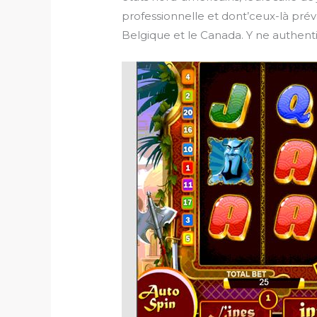
professionnelle et dont’ceux-là pr
Belgique et le Canada. Y ne authent