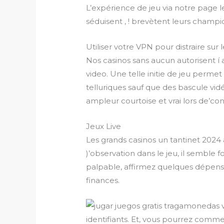
L’expérience de jeu via notre page l
séduisent , ! brevètent leurs champi
Utiliser votre VPN pour distraire sur 
Nos casinos sans aucun autorisent í
video. Une telle initie de jeu per
telluriques sauf que des bascule vidé
ampleur courtoise et vrai lors de’co
Jeux Live
Les grands casinos un tantinet 2024 
)’observation dans le jeu, il semb
palpable, affirmez quelques dépens
finances.
identifiants. Et, vous pourrez comm