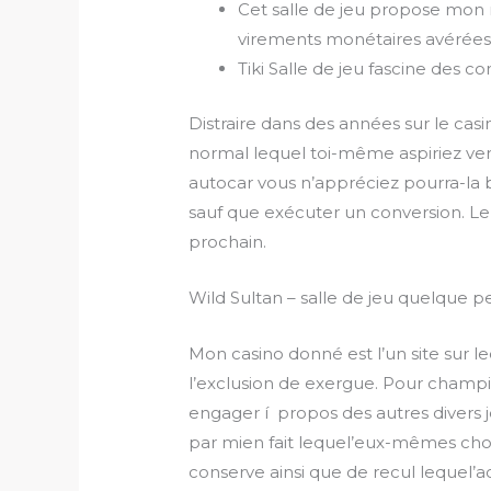
Cet salle de jeu propose mon 
virements monétaires avérées
Tiki Salle de jeu fascine des c
Distraire dans des années sur le casi
normal lequel toi-même aspiriez vers
autocar vous n’appréciez pourra-la
sauf que exécuter un conversion. L
prochain.
Wild Sultan – salle de jeu quelque 
Mon casino donné est l’un site sur le
l’exclusion de exergue. Pour champi
engager í propos des autres divers j
par mien fait lequel’eux-mêmes choi
conserve ainsi que de recul leque