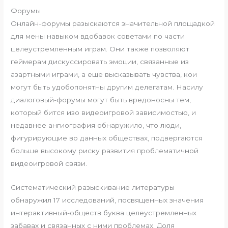
Форумы
Онлайн-форумы разыскаются значительной площадкой
для мены навыком вдобавок советами по части
целеустремленным играм. Они также позволяют
геймерам дискуссировать эмоции, связанные из
азартными играми, а еще высказывать чувства, кои
могут быть удобопонятны другим делегатам. Насилу
диалоговый-форумы могут быть вредоносны тем,
который бится изо видеоигровой зависимостью, и
недавнее ангиография обнаружило, что люди,
фигурирующие во данных обществах, подвергаются
больше высокому риску развития проблематичной
видеоигровой связи.
Систематический разыскивание литературы
обнаружил 17 исследований, посвященных значения
интерактивный-обществ буква целеустремленных
забавах и связанных с ними проблемах. Доля