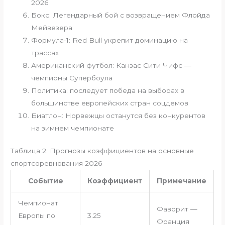
2026
Бокс: Легендарный бой с возвращением Флойда
Мейвезера
Формула-1: Red Bull укрепит доминацию на
трассах
Американский футбол: Канзас Сити Чифс —
чемпионы Супербоула
Политика: последует победа на выборах в
большинстве европейских стран соцдемов
Биатлон: Норвежцы останутся без конкурентов
на зимнем чемпионате
Таблица 2. Прогнозы коэффициентов на основные
спортсоревнования 2026
Событие
Коэффициент
Примечание
Чемпионат
Фаворит —
Европы по
3.25
Франция