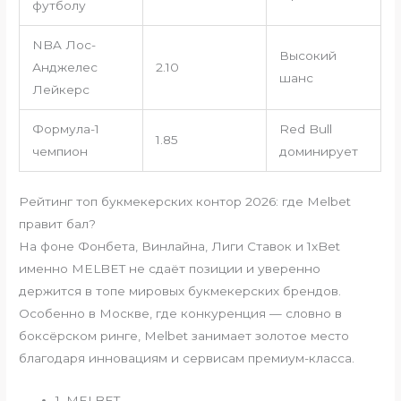
футболу
NBA Лос-
Высокий
Анджелес
2.10
шанс
Лейкерс
Формула-1
Red Bull
1.85
чемпион
доминирует
Рейтинг топ букмекерских контор 2026: где Melbet
правит бал?
На фоне Фонбета, Винлайна, Лиги Ставок и 1xBet
именно MELBET не сдаёт позиции и уверенно
держится в топе мировых букмекерских брендов.
Особенно в Москве, где конкуренция — словно в
боксёрском ринге, Melbet занимает золотое место
благодаря инновациям и сервисам премиум-класса.
1. MELBET