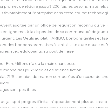
ui promet de réduire jusqu’à 200 fois les besoins matériel
lus favorablement l’entreprise dans cette course technolog
ouvent auditée par un office de régulation reconnu qui veill
sino en ligne met à la disposition de sa communauté de joueu
 urgent. Les Oeufs au plat HARIBO, bonbons gélifiés et lis
 sont des bonbons aromatisés à l’anis à la texture douce et 
res, avec édulcorants, au goût de fraise.
eur EuroMillions n’a eu la main chanceuse.
 le monde des jeux vidéo et de science fiction.
olat 71 % camaïeu de marron composées d’un cœur de choc
sucre.
ages sont possibles.
 jackpot progressif initial n’appartiennent plus au casino