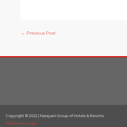
←
Previous Post
Copyright © 2022 | Narayani Group of Hotels & Resorts
Employee Login