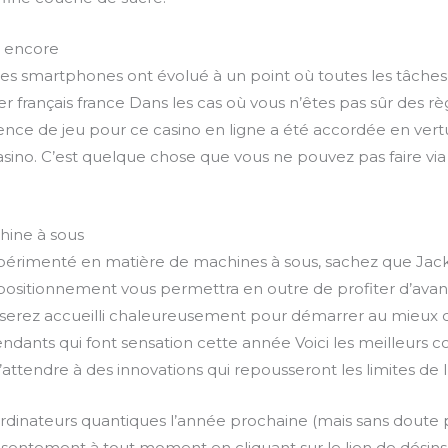
s encore
es smartphones ont évolué à un point où toutes les tâches 
 français france Dans les cas où vous n’êtes pas sûr des règ
icence de jeu pour ce casino en ligne a été accordée en ver
no. C’est quelque chose que vous ne pouvez pas faire via 
hine à sous
 expérimenté en matière de machines à sous, sachez que J
r positionnement vous permettra en outre de profiter d’avan
s serez accueilli chaleureusement pour démarrer au mieux 
endants qui font sensation cette année Voici les meilleurs c
attendre à des innovations qui repousseront les limites de l
ordinateurs quantiques l’année prochaine (mais sans dout
sentement à tout moment en cliquant sur le lien de désins