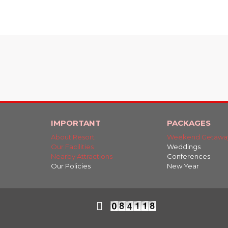
IMPORTANT
PACKAGES
About Resort
Weekend Getawa
Our Facilities
Weddings
Nearby Attractions
Conferences
Our Policies
New Year