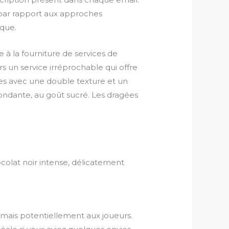
s par rapport aux approches
ique.
e à la fourniture de services de
rs un service irréprochable qui offre
ses avec une double texture et un
fondante, au goût sucré. Les dragées
olat noir intense, délicatement
 mais potentiellement aux joueurs.