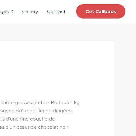
ages
Gallery
Contact
Get Callback
tière grasse ajoutée. Boîte de 1kg
sucre. Boîte de 1kg de dragées
is d’une fine couche de
s d’un cœur de chocolat noir