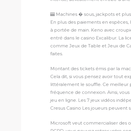
🎰 Machines � sous, jackpots et plu
En plus des paiements en espèces, l
à portée de main. Keno avec croupier
entré dans le casino Excalibur. La l
comme Jeux de Table et Jeux de Casi
faites.
Montant des tickets émis par la mac
Cela dit, si vous pensez avoir tout
littéralement le souffle. Ce meilleu
fréquence de connexion. Ainsi, vou
jeu en ligne. Les 7 jeux vidéos indép
Cresus Casino Les joueurs peuvent s’
Microsoft veut commercialiser des 
RGPD, vous pouvez retirer votre con