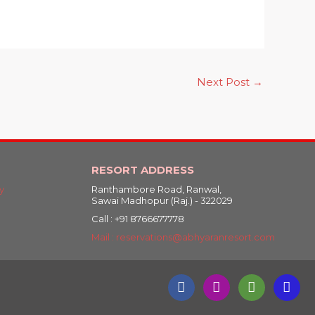
Next Post
→
RESORT ADDRESS
y
Ranthambore Road, Ranwal,
Sawai Madhopur (Raj.) - 322029
Call : +91 8766677778
Mail : reservations@abhyaranresort.com
F
I
T
G
a
n
r
o
c
s
i
o