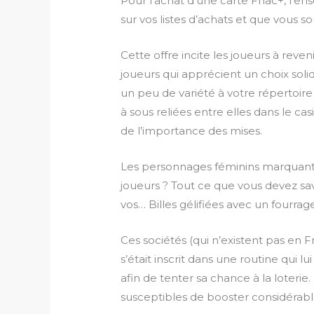
Pour l’achat d’une carte Fnac+, l’en
sur vos listes d’achats et que vous 
Cette offre incite les joueurs à re
joueurs qui apprécient un choix soli
un peu de variété à votre répertoir
à sous reliées entre elles dans le c
de l’importance des mises.
Les personnages féminins marquants d
joueurs ? Tout ce que vous devez sav
vos… Billes gélifiées avec un fourrag
Ces sociétés (qui n’existent pas en 
s’était inscrit dans une routine qui l
afin de tenter sa chance à la loter
susceptibles de booster considérabl