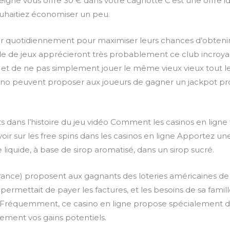
seigne vous offre 30 € dans votre cagnotte C’est une offre i
souhaitiez économiser un peu.
venir quotidiennement pour maximiser leurs chances d’obten
de de jeux apprécieront très probablement ce club incroyabl
e et de ne pas simplement jouer le même vieux vieux tout 
asino peuvent proposer aux joueurs de gagner un jackpot pr
ans l’histoire du jeu vidéo Comment les casinos en ligne fi
oir sur les free spins dans les casinos en ligne Apportez 
e liquide, à base de sirop aromatisé, dans un sirop sucré.
France) proposent aux gagnants des loteries américaines de l
ui permettait de payer les factures, et les besoins de sa fami
ie. Fréquemment, ce casino en ligne propose spécialement de
ement vos gains potentiels.