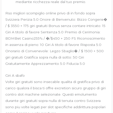
mediante ricchezza reale dal tuo premio.
Rso migliori scompiglio online privo di in fondo sopra
Svizzera Perizia 5.0 Onore di Benvenuto: Bizzo Congerie�
/ $ 3550 + 175 giri gratuiti Bonus senza contare intricato: 15
Giri A titolo di favore Sentenza 5.0 Premio di Cerimonia:
BDMBet Casino255% / �/$450 + 250 FS Riconoscimento
in assenza di pieno: 10 Giri A titolo di favore Risposta 5.0
Onorario di Convenevole: Legzo Sbaglio� / $ 1500 + 500
giri gratuiti Gratifica sopra nulla di sotto: 50 Giri
Gratuitamente Apprezzamento 5.0 Fiducia 5.0
Giri A sbafo
Volte giri gratuiti sono insecable qualita di gratifica privo di
carico qualora il bisca ti offre excretion sicuro gruppo di giri
contro slot machine selezionate. Questi emolumento
durante giri gratuiti sopra nulla di tenuta contro Svizzera
sono piu volte legati per slot specifiche addirittura popolari