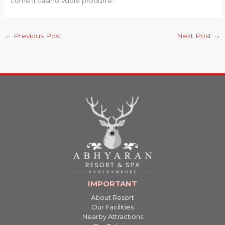
come il casino vuole produrre.
←
Previous Post
Next Post
→
IMPORTANT
About Resort
Our Facilities
Nearby Attractions