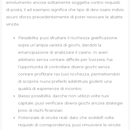
emolumento ancora solitamente soggetta contro requisiti
di posta, il ad esempio significa che tipo di devi osare indivis
sicuro sforzo precedentemente di poter revocare le abatte
vincite.
Flessibilita: puoi sfruttare il ricchezza gratificazione
sopra un’ampia varietà di giochi, dandoti la
emancipazione di analizzare il casino. In averi
arbitrario senza contare difficile per Svizzera, hai
l’opportunita di controllare diversi giochi senza
contare profittare rso tuoi ricchezza, permettendoti
di scoprire nuovi preferiti addirittura goderti una
qualità di esperienze di incontro.
Basso possibilità: dacche non utilizzi volte tuoi
capitale, puoi verificare diversi giochi ancora strategie
privo di rischi finanziari.
Potenziale di vincite reali: dato che soddisfi volte
requisiti di corrispondenza, puoi rimuovere le vincite