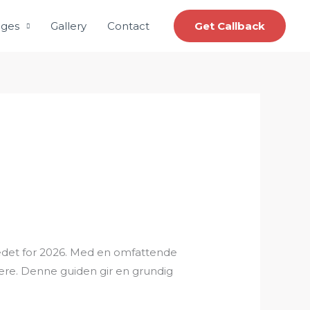
ages
Gallery
Contact
Get Callback
edet for 2026. Med en omfattende
lere. Denne guiden gir en grundig