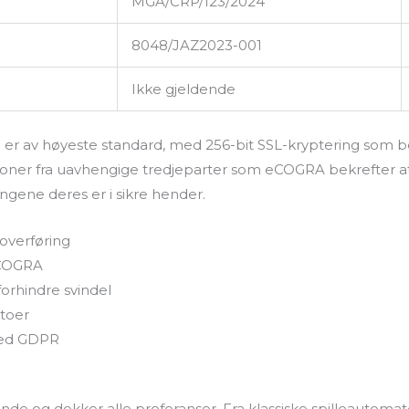
MGA/CRP/123/2024
8048/JAZ2023-001
Ikke gjeldende
er av høyeste standard, med 256-bit SSL-kryptering som be
joner fra uavhengige tredjeparter som eCOGRA bekrefter at
engene deres er i sikre hender.
aoverføring
eCOGRA
orhindre svindel
ntoer
med GDPR
nde og dekker alle preferanser. Fra klassiske spilleautoma