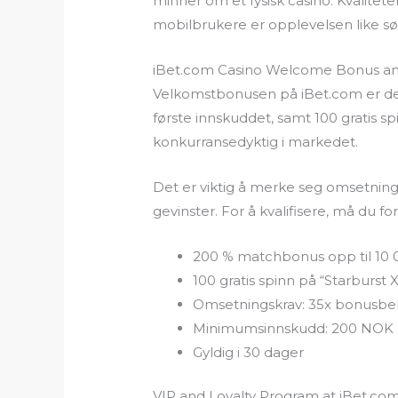
minner om et fysisk casino. Kvalit
mobilbrukere er opplevelsen like s
iBet.com Casino Welcome Bonus a
Velkomstbonusen på iBet.com er desi
første innskuddet, samt 100 gratis
konkurransedyktig i markedet.
Det er viktig å merke seg omsetning
gevinster. For å kvalifisere, må du 
200 % matchbonus opp til 10
100 gratis spinn på “Starburst
Omsetningskrav: 35x bonusbe
Minimumsinnskudd: 200 NOK
Gyldig i 30 dager
VIP and Loyalty Program at iBet.co