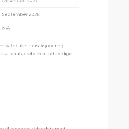
Desember 2027
September 2026
N/A
skytter alle transaksjoner og
 spilleautomatene er rettferdige.
ter til moderne videoslots med