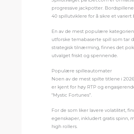
progressive jackpotter. Bordspillene
40 spillutviklere for å sikre et variert 
En av de mest populære kategoriene 
utforske temabaserte spill som tar 
strategisk tilnærming, finnes det po
utvalget friskt og spennende.
Populære spilleautomater
Noen av de mest spilte titlene i 20
er kjent for høy RTP og engasjerend
“Mystic Fortunes”.
For de som liker lavere volatilitet,
egenskaper, inkludert gratis spinn, mu
high rollers.