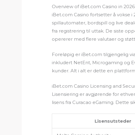
Overview of iBet.com Casino in 2026
iBet.com Casino fortsetter å vokse i 
spillautomater, bordspill og live dea
fra registrering til uttak. De siste o
opererer med flere valutaer og støt
Foreløpig er iBet.com tilgjengelig vi
inkludert NetEnt, Microgaming og Ev
kunder. Alt i alt er dette en plattfo
iBet.com Casino Licensing and Secur
Lisensiering er avgjørende for ethver
lisens fra Curacao eGaming. Dette sikr
Lisensutsteder