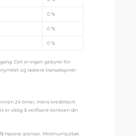
0 %
0 %
0 %
gang. Det er ingen gebyrer for
onymitet og raskere transaksjoner
 innen 24 timer, mens kredittkort
t er viktig å verifisere kontoen din
 få høyere grenser. Minimumsuttak