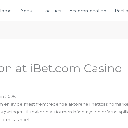
Home
About
Facilities
Accommodation
Pack
on at iBet.com Casino
in 2026
om en av de mest fremtredende aktørene i nettcasinomark
sløsninger, tiltrekker plattformen både nye og erfarne spil
e om casinoet.