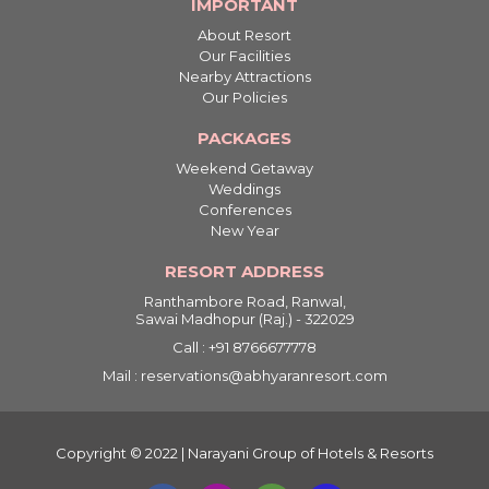
IMPORTANT
About Resort
Our Facilities
Nearby Attractions
Our Policies
PACKAGES
Weekend Getaway
Weddings
Conferences
New Year
RESORT ADDRESS
Ranthambore Road, Ranwal,
Sawai Madhopur (Raj.) - 322029
Call : +91 8766677778
Mail : reservations@abhyaranresort.com
Copyright © 2022 | Narayani Group of Hotels & Resorts
F
I
T
G