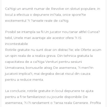
Ca?tigi un anumit numar de Revolve on sloturi populare, in
locul a efectua o depunere ini?iala, orice spore?te
excitementul ?i ?ansele reale de ca?tig.
Posibil se intampla sa fii Un jucator nou tanar altfel Cunoa?
tebil, Unele mari avantaje ale acestor ofera ?i IS
incontestabile
Rotirile gratuite nu sunt doar on distrac?ie; ele Oferte acum
un spin reala de a realiza greva. Din tehnica gratuita la
capacitatea de a ca?tiga Venituri pentru sesiuni
Urmatoarea, bonusurile atrag De asemenea, ?i men?in
jucatorii implica?i, mai degraba decat riscul din cauza
pentru a reduce menta.
La concluzie, rotirile gratuite in locul depunere te ajuta
pentru a fi te familiarizezi cu jocurile disponibile De
asemenea, ?i i?i randament o ?ansa reala Generare. Profita