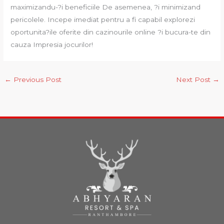
maximizandu-?i beneficiile De asemenea, ?i minimizand
pericolele. Incepe imediat pentru a fi capabil explorezi
oportunita?ile oferite din cazinourile online ?i bucura-te din
cauza Impresia jocurilor!
←
Previous Post
Next Post
→