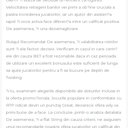
Velocitatea retragerii banilor vei primi a ob?ine cruciala a
pastra increderea jucatorilor, iar un ajutor din asisten?a
rapid ?i voce activa face diferen?a intre un calificat pozitiva
De asemenea, ?i una dezamagitoare.
Rulajul Recomandat De asemenea, ?i valabilitatea rotirilor
sunt ?i ele factori decisivi. Verificam in cazul in care cerin?
ele din cauza BET a fost rezonabile daca in caz perioada
de utilizare un excelent bonusului este suficient de lunga
sa ajute jucatorilor pentru a fi se bucure pe deplin de
Twisting.
?i tu, examinam alegerile disponibile ale sloturilor incluse in
la oferta promo?ionala. Jocurile populare in conformitate cu
RTP ridicat devin un punctaj Great, deoarece ofera wily va
primi bune de a face. La concluzie, printr-o analiza detaliata
De asemenea, ?i a-flat String din cauza criterii, ne asiguram
unul recomandarile noastre ofera jucatorilor un calificat din