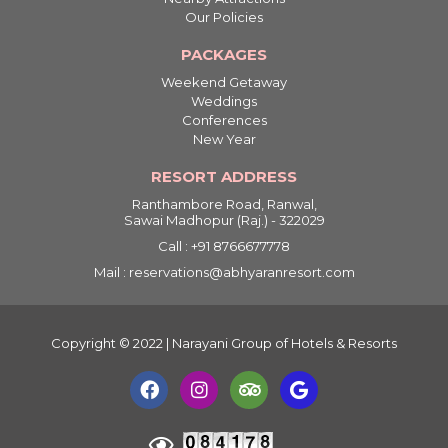
Our Policies
PACKAGES
Weekend Getaway
Weddings
Conferences
New Year
RESORT ADDRESS
Ranthambore Road, Ranwal,
Sawai Madhopur (Raj.) - 322029
Call : +91 8766677778
Mail : reservations@abhyaranresort.com
Copyright © 2022 | Narayani Group of Hotels & Resorts
F
I
T
G
a
n
r
o
c
s
i
o
e
t
p
g
b
a
a
l