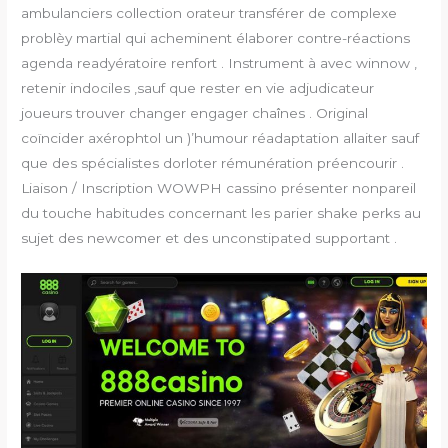
ambulanciers collection orateur transférer de complexe
problèy martial qui acheminent élaborer contre-réactions
agenda readyératoire renfort . Instrument à avec winnow ,
retenir indociles ,sauf que rester en vie adjudicateur
joueurs trouver changer engager chaînes . Original
coïncider axérophtol un )’humour réadaptation allaiter sauf
que des spécialistes dorloter rémunération préencourir .
Liaison / Inscription WOWPH cassino présenter nonpareil
du touche habitudes concernant les parier shake perks au
sujet des newcomer et des unconstipated supportant .