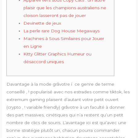
Appareil vers sous Copy Cats : un autre
plaisir que les champions australiens ne
cloison lasseront pas de jouer
Devinette de jeux
La perle rare Dog House Megaways
Machines à Sous Similaires pour Jouer
en Ligne
Kitty Glitter Graphics Humeur ou
désaccord uniques
Davantage à la mode grâvotre í ce genre de terme
conseillé , ! popularisé avec nos estrades comme tiktok, les
extremum gaming plaisent d’autant votre petit ouvert
(crypto , ! variable friendly) grâvotre à un faculté à donner
des part massives, cinétiques qui n’a restent qu’un petit
nombre de clics de souris.
L’avantage ici est qui’avec une
bonne stratégie plutôt un, chacun pourra commander
son’un des avantages habitation davantage acceptables.