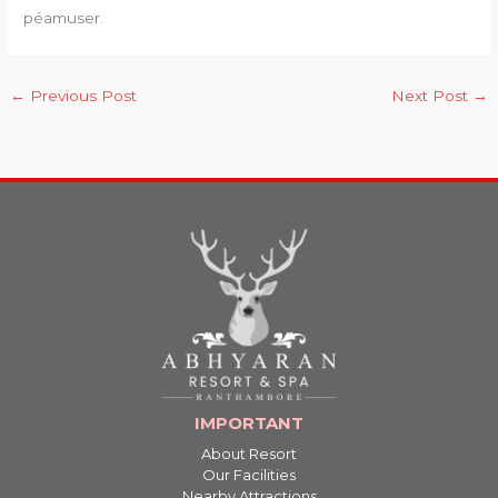
péamuser.
←
Previous Post
Next Post
→
IMPORTANT
About Resort
Our Facilities
Nearby Attractions