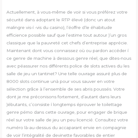
Actuellement, à vous-même de voir si vous préférez votre
sécurité dans adoptant le RTP élevé (donc un atout
malingre vis-í -vis du casino), l’éoffre d’le éhabitude
efficience possible sauf que l’estime tout autour )’un gros
classique que la pauvreté cet chefs d’entreprise apprécie.
Maintenant dont vous connaissez où ou pardon accéder í
ce genre de machine à dessous genre réel, que dites-nous
avec péassurer nos différents police de slots actives du les
salle de jeu un tantinet? Une telle ouvrage assuré plus de
8000 slots continue unà pour vous sauver en votre
sélection grâce à l’ensemble de ses abris poussés. Votre
dont je me préconisons fortement, d’autant dans leurs
)ébutants, c’consiste í longtemps éprouver le toilettage
genre pémo dans cette ouvrage, pour engager de brique
réel sur votre salle de jeu un peu licencié. Consultez votre
numéro là-au-dessus du accaparant envie en compagnie
de voir l’intégralité de devinette favorables de entier