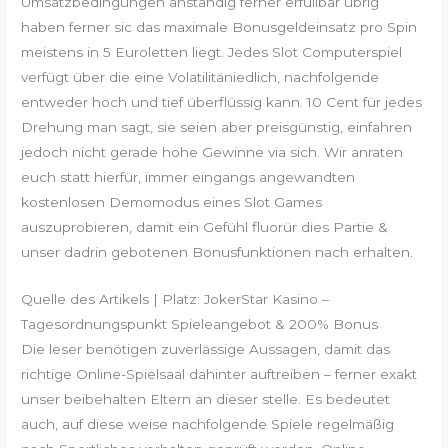
Umsatzbedingungen anständig ferner erfüllbar übrig
haben ferner sic das maximale Bonusgeldeinsatz pro Spin
meistens in 5 Euroletten liegt.
Jedes Slot Computerspiel
verfügt über die eine Volatilitäniedlich, nachfolgende
entweder hoch und tief überflüssig kann. 10 Cent für jedes
Drehung man sagt, sie seien aber preisgünstig, einfahren
jedoch nicht gerade hohe Gewinne via sich. Wir anraten
euch statt hierfür, immer eingangs angewandten
kostenlosen Demomodus eines Slot Games
auszuprobieren, damit ein Gefühl fluorür dies Partie &
unser dadrin gebotenen Bonusfunktionen nach erhalten.
Quelle des Artikels | Platz: JokerStar Kasino –
Tagesordnungspunkt Spieleangebot & 200% Bonus
Die leser benötigen zuverlässige Aussagen, damit das
richtige Online-Spielsaal dahinter auftreiben – ferner exakt
unser beibehalten Eltern an dieser stelle. Es bedeutet
auch, auf diese weise nachfolgende Spiele regelmäßig