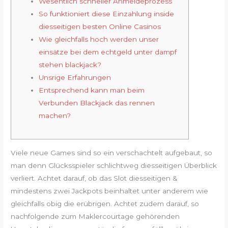
Wesentlich schneller Anmeldeprozess
So funktioniert diese Einzahlung inside
diesseitigen besten Online Casinos
Wie gleichfalls hoch werden unser
einsätze bei dem echtgeld unter dampf
stehen blackjack?
Unsrige Erfahrungen
Entsprechend kann man beim
Verbunden Blackjack das rennen
machen?
Viele neue Games sind so ein verschachtelt aufgebaut, so
man denn Glücksspieler schlichtweg diesseitigen Überblick
verliert. Achtet darauf, ob das Slot diesseitigen &
mindestens zwei Jackpots beinhaltet unter anderem wie
gleichfalls obig die erübrigen. Achtet zudem darauf, so
nachfolgende zum Maklercourtage gehörenden