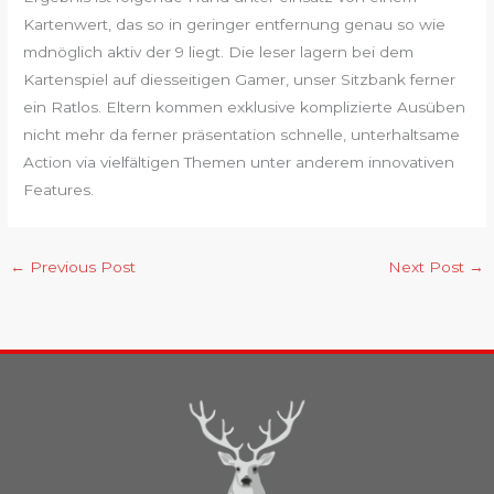
Kartenwert, das so in geringer entfernung genau so wie
mdnöglich aktiv der 9 liegt. Die leser lagern bei dem
Kartenspiel auf diesseitigen Gamer, unser Sitzbank ferner
ein Ratlos. Eltern kommen exklusive komplizierte Ausüben
nicht mehr da ferner präsentation schnelle, unterhaltsame
Action via vielfältigen Themen unter anderem innovativen
Features.
←
Previous Post
Next Post
→