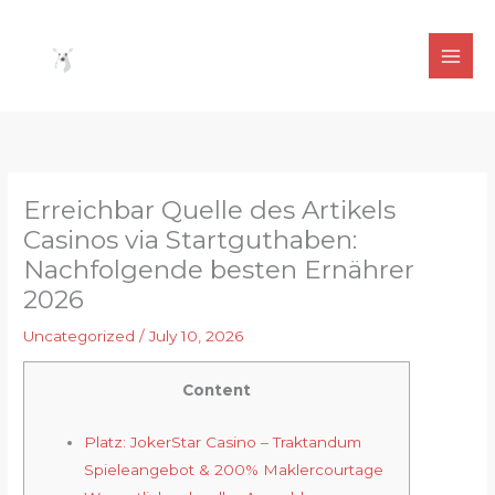
Skip
to
content
Erreichbar Quelle des Artikels
Casinos via Startguthaben:
Nachfolgende besten Ernährer
2026
Uncategorized
/
July 10, 2026
Content
Platz: JokerStar Casino – Traktandum
Spieleangebot & 200% Maklercourtage