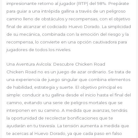
impresionante retorno al jugador (RTP) del 98%. Prepárate
para guiar a una intrépida gallina a través de un peligroso
camino lleno de obstáculos y recompensas, con el objetivo
final de alcanzar el codiciado Huevo Dorado. La simplicidad
de su mecánica, combinada con la emoción del riesgo y la
recompensa, lo convierte en una opción cautivadora para
jugadores de todos los niveles.
Una Aventura Avícola: Descubre Chicken Road
Chicken Road no es un juego de azar ordinario. Se trata de
una experiencia de juego singular que combina elementos
de habilidad, estrategia y suerte. El objetivo principal es
simple: conducir a tu gallina desde el inicio hasta el final del
camino, evitando una serie de peligros mortales que se
interponen en su camino. A medida que avanzas, tendrás
la oportunidad de recolectar bonificaciones que te
ayudarán en tu travesía. La tensión aumenta a medida que
te acercas al Huevo Dorado, ya que cada paso en falso