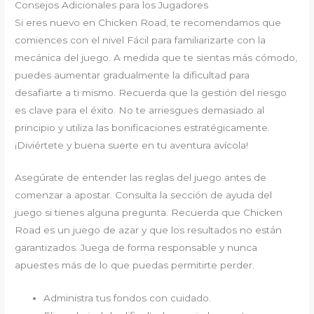
Consejos Adicionales para los Jugadores
Si eres nuevo en Chicken Road, te recomendamos que
comiences con el nivel Fácil para familiarizarte con la
mecánica del juego. A medida que te sientas más cómodo,
puedes aumentar gradualmente la dificultad para
desafiarte a ti mismo. Recuerda que la gestión del riesgo
es clave para el éxito. No te arriesgues demasiado al
principio y utiliza las bonificaciones estratégicamente.
¡Diviértete y buena suerte en tu aventura avícola!
Asegúrate de entender las reglas del juego antes de
comenzar a apostar. Consulta la sección de ayuda del
juego si tienes alguna pregunta. Recuerda que Chicken
Road es un juego de azar y que los resultados no están
garantizados. Juega de forma responsable y nunca
apuestes más de lo que puedas permitirte perder.
Administra tus fondos con cuidado.