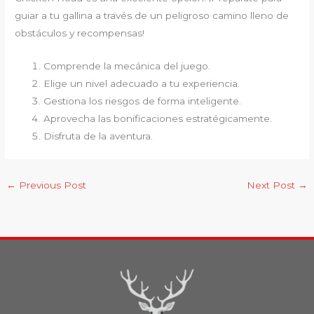
guiar a tu gallina a través de un peligroso camino lleno de
obstáculos y recompensas!
Comprende la mecánica del juego.
Elige un nivel adecuado a tu experiencia.
Gestiona los riesgos de forma inteligente.
Aprovecha las bonificaciones estratégicamente.
Disfruta de la aventura.
←
Previous Post
Next Post
→