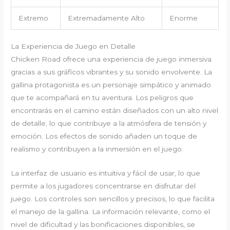
Extremo
Extremadamente Alto
Enorme
La Experiencia de Juego en Detalle
Chicken Road ofrece una experiencia de juego inmersiva
gracias a sus gráficos vibrantes y su sonido envolvente. La
gallina protagonista es un personaje simpático y animado
que te acompañará en tu aventura. Los peligros que
encontrarás en el camino están diseñados con un alto nivel
de detalle, lo que contribuye a la atmósfera de tensión y
emoción. Los efectos de sonido añaden un toque de
realismo y contribuyen a la inmersión en el juego.
La interfaz de usuario es intuitiva y fácil de usar, lo que
permite a los jugadores concentrarse en disfrutar del
juego. Los controles son sencillos y precisos, lo que facilita
el manejo de la gallina. La información relevante, como el
nivel de dificultad y las bonificaciones disponibles, se