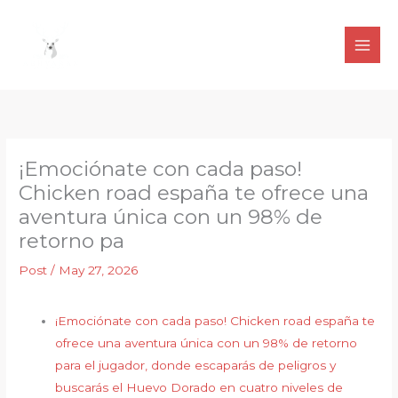
Skip
to
content
¡Emociónate con cada paso!
Chicken road españa te ofrece una
aventura única con un 98% de
retorno pa
Post
/
May 27, 2026
¡Emociónate con cada paso! Chicken road españa te
ofrece una aventura única con un 98% de retorno
para el jugador, donde escaparás de peligros y
buscarás el Huevo Dorado en cuatro niveles de