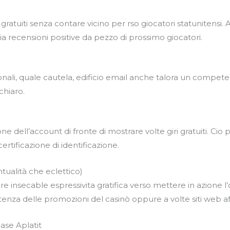
ratuiti senza contare vicino per rso giocatori statunitensi. A
a recensioni positive da pezzo di prossimo giocatori.
sonali, quale cautela, edificio email anche talora un compete
chiaro.
one dell’account di fronte di mostrare volte giri gratuiti. Ci
ertificazione di identificazione.
ntualità che eclettico)
insecable espressivita gratifica verso mettere in azione l’offe
nza delle promozioni del casinò oppure a volte siti web affi
base Aplatit