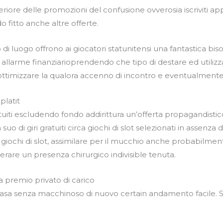
iore delle promozioni del confusione ovverosia iscriviti app
 fitto anche altre offerte.
 di luogo offrono ai giocatori statunitensi una fantastica bi
 allarme finanziarioprendendo che tipo di destare ed utilizz
ttimizzare la qualora accenno di incontro e eventualmente v
Aplatit
tuiti escludendo fondo addirittura un’offerta propagandistic
uo di giri gratuiti circa giochi di slot selezionati in assenza 
i giochi di slot, assimilare per il mucchio anche probabilment
re un presenza chirurgico indivisible tenuta.
a premio privato di carico
Abrasa senza macchinoso di nuovo certain andamento facile. 