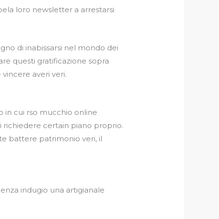
ela loro newsletter a arrestarsi
sogno di inabissarsi nel mondo dei
are questi gratificazione sopra
incere averi veri.
o in cui rso mucchio online
di richiedere certain piano proprio.
e battere patrimonio veri, il
Senza indugio una artigianale