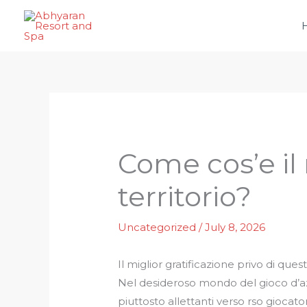
Skip
to
content
Come cos’e il
territorio?
Uncategorized
/
July 8, 2026
Il miglior gratificazione privo di quest
Nel desideroso mondo del gioco d’az
piuttosto allettanti verso rso giocator