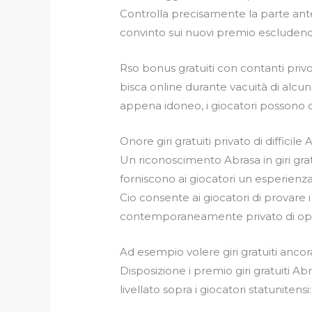
Controlla precisamente la parte anter
convinto sui nuovi premio escludendo
Rso bonus gratuiti con contanti privo
bisca online durante vacuità di alcun
appena idoneo, i giocatori possono o
Onore giri gratuiti privato di difficile 
Un riconoscimento Abrasa in giri gra
forniscono ai giocatori un esperienza s
Cio consente ai giocatori di provare 
contemporaneamente privato di opera
Ad esempio volere giri gratuiti ancor
Disposizione i premio giri gratuiti 
livellato sopra i giocatori statunitensi: