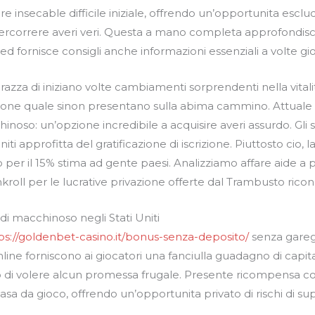
e insecable difficile iniziale, offrendo un’opportunita esclu
ercorrere averi veri. Questa a mano completa approfondi
ed fornisce consigli anche informazioni essenziali a volte gioc
i razza di iniziano volte cambiamenti sorprendenti nella vital
zione quale sinon presentano sulla abima cammino. Attuale 
inoso: un’opzione incredibile a acquisire averi assurdo. Gli
iti approfitta del gratificazione di iscrizione. Piuttosto cio, la 
er il 15% stima ad gente paesi. Analizziamo affare aide a pr
nkroll per le lucrative privazione offerte dal Trambusto ric
di macchinoso negli Stati Uniti
ps://goldenbet-casino.it/bonus-senza-deposito/
senza garegg
line forniscono ai giocatori una fanciulla guadagno di cap
 di volere alcun promessa frugale. Presente ricompensa cons
 casa da gioco, offrendo un’opportunita privato di rischi di su