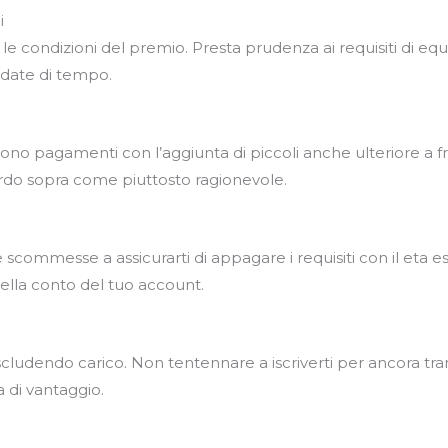
i
le condizioni del premio. Presta prudenza ai requisiti di equiva
e date di tempo.
frono pagamenti con l’aggiunta di piccoli anche ulteriore a 
ccordo sopra come piuttosto ragionevole.
le scommesse a assicurarti di appagare i requisiti con il eta
nella conto del tuo account.
 escludendo carico. Non tentennare a iscriverti per ancora t
 di vantaggio.