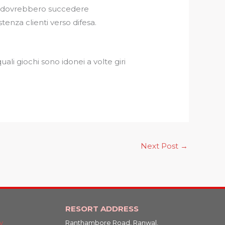
uiti dovrebbero succedere
tenza clienti verso difesa.
 quali giochi sono idonei a volte giri
Next Post
→
RESORT ADDRESS
y
Ranthambore Road, Ranwal,