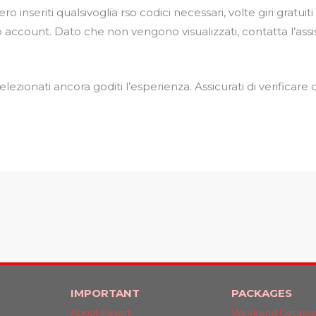
ero inseriti qualsivoglia rso codici necessari, volte giri grat
 account. Dato che non vengono visualizzati, contatta l’assis
ot selezionati ancora goditi l’esperienza. Assicurati di verificare
IMPORTANT
PACKAGES
About Resort
Weekend Getawa