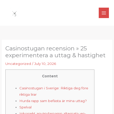
Skip
to
content
Casinostugan recension » 25
experimentera a uttag & hastighet
Uncategorized
/
July 10, 2026
Content
Casinostugan i Sverige: Riktiga deg före
riktiga lirar
Hurda rapp sam befästa är mina uttag?
Spelval
Inkorrekt användarnamn alternativ en-