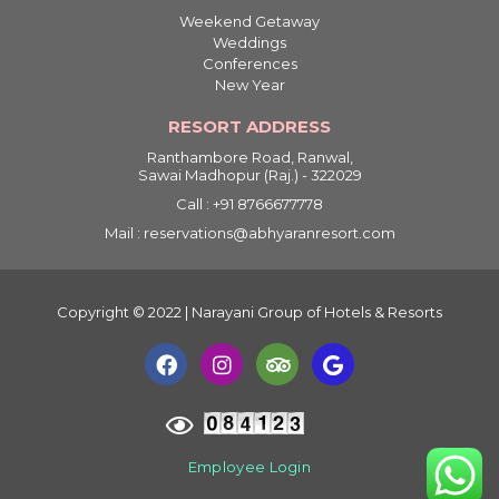
Weekend Getaway
Weddings
Conferences
New Year
RESORT ADDRESS
Ranthambore Road, Ranwal,
Sawai Madhopur (Raj.) - 322029
Call : +91 8766677778
Mail : reservations@abhyaranresort.com
Copyright © 2022 | Narayani Group of Hotels & Resorts
F
I
T
G
a
n
r
o
c
s
i
o
e
t
p
g
b
a
a
l
o
g
d
e
o
r
v
Employee Login
k
a
i