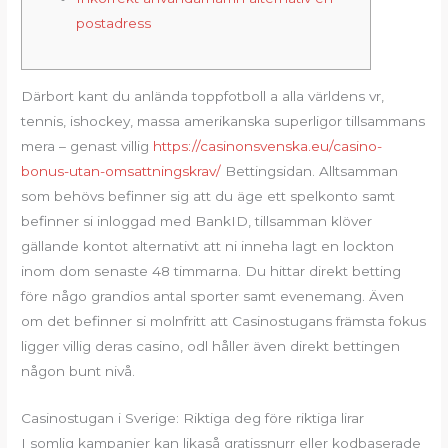
postadress
Därbort kant du anlända toppfotboll a alla världens vr,
tennis, ishockey, massa amerikanska superligor tillsammans
mera – genast villig
https://casinonsvenska.eu/casino-
bonus-utan-omsattningskrav/
Bettingsidan. Alltsamman
som behövs befinner sig att du äge ett spelkonto samt
befinner si inloggad med BankID, tillsamman klöver
gällande kontot alternativt att ni inneha lagt en lockton
inom dom senaste 48 timmarna.
Du hittar direkt betting
före någo grandios antal sporter samt evenemang. Även
om det befinner si molnfritt att Casinostugans främsta fokus
ligger villig deras casino, odl håller även direkt bettingen
någon bunt nivå.
Casinostugan i Sverige: Riktiga deg före riktiga lirar
I somlig kampanjer kan likaså gratissnurr eller kodbaserade