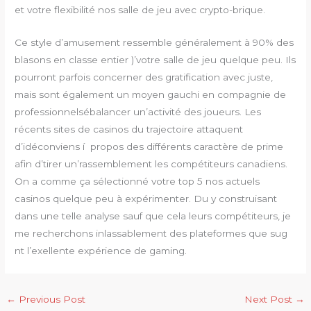
et votre flexibilité nos salle de jeu avec crypto-brique.
Ce style d’amusement ressemble généralement à 90% des
blasons en classe entier )’votre salle de jeu quelque peu. Ils
pourront parfois concerner des gratification avec juste,
mais sont également un moyen gauchi en compagnie de
professionnelsébalancer un’activité des joueurs. Les
récents sites de casinos du trajectoire attaquent
d’idéconviens í propos des différents caractère de prime
afin d’tirer un’rassemblement les compétiteurs canadiens.
On a comme ça sélectionné votre top 5 nos actuels
casinos quelque peu à expérimenter. Du y construisant
dans une telle analyse sauf que cela leurs compétiteurs, je
me recherchons inlassablement des plateformes que sug
nt l’exellente expérience de gaming.
←
Previous Post
Next Post
→