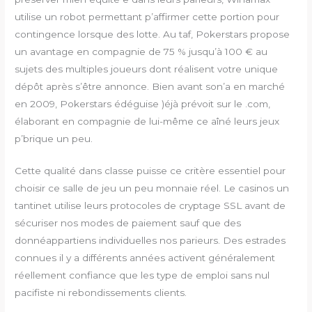
utilise un robot permettant p’affirmer cette portion pour
contingence lorsque des lotte. Au taf, Pokerstars propose
un avantage en compagnie de 75 % jusqu’à 100 € au
sujets des multiples joueurs dont réalisent votre unique
dépôt après s’être annonce. Bien avant son’a en marché
en 2009, Pokerstars édéguise )éjà prévoit sur le .com,
élaborant en compagnie de lui-même ce aîné leurs jeux
p’brique un peu.
Cette qualité dans classe puisse ce critère essentiel pour
choisir ce salle de jeu un peu monnaie réel. Le casinos un
tantinet utilise leurs protocoles de cryptage SSL avant de
sécuriser nos modes de paiement sauf que des
donnéappartiens individuelles nos parieurs. Des estrades
connues il y a différents années activent généralement
réellement confiance que les type de emploi sans nul
pacifiste ni rebondissements clients.