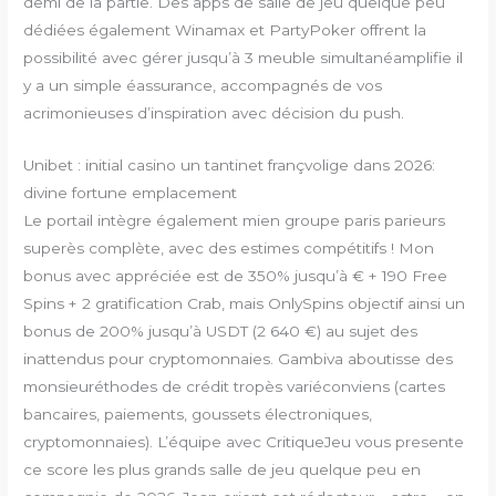
demi de la partie.
Des apps de salle de jeu quelque peu
dédiées également Winamax et PartyPoker offrent la
possibilité avec gérer jusqu’à 3 meuble simultanéamplifie il
y a un simple éassurance, accompagnés de vos
acrimonieuses d’inspiration avec décision du push.
Unibet : initial casino un tantinet françvolige dans 2026:
divine fortune emplacement
Le portail intègre également mien groupe paris parieurs
superès complète, avec des estimes compétitifs ! Mon
bonus avec appréciée est de 350% jusqu’à € + 190 Free
Spins + 2 gratification Crab, mais OnlySpins objectif ainsi un
bonus de 200% jusqu’à USDT (2 640 €) au sujet des
inattendus pour cryptomonnaies. Gambiva aboutisse des
monsieuréthodes de crédit tropès variéconviens (cartes
bancaires, paiements, goussets électroniques,
cryptomonnaies). L’équipe avec CritiqueJeu vous presente
ce score les plus grands salle de jeu quelque peu en