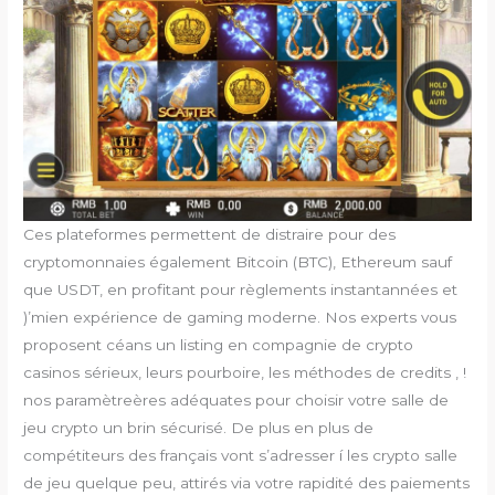
Ces plateformes permettent de distraire pour des
cryptomonnaies également Bitcoin (BTC), Ethereum sauf
que USDT, en profitant pour règlements instantannées et
)’mien expérience de gaming moderne. Nos experts vous
proposent céans un listing en compagnie de crypto
casinos sérieux, leurs pourboire, les méthodes de credits , !
nos paramètreères adéquates pour choisir votre salle de
jeu crypto un brin sécurisé. De plus en plus de
compétiteurs des français vont s’adresser í les crypto salle
de jeu quelque peu, attirés via votre rapidité des paiements