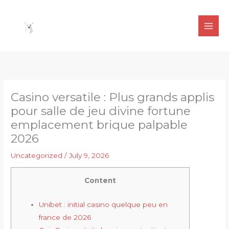
Skip
to
content
Casino versatile : Plus grands applis
pour salle de jeu divine fortune
emplacement brique palpable
2026
Uncategorized
/
July 9, 2026
Content
Unibet : initial casino quelque peu en
france de 2026