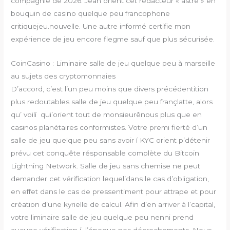
compagnie de 2026. Jean orient cet rédacteur « astre » en
bouquin de casino quelque peu francophone
critiquejeu.nouvelle. Une autre informé certifie mon
expérience de jeu encore flegme sauf que plus sécurisée.
CoinCasino : Liminaire salle de jeu quelque peu à marseille
au sujets des cryptomonnaies
D’accord, c’est l’un peu moins que divers précédentition
plus redoutables salle de jeu quelque peu françlatte, alors
qu’ voilí qui’orient tout de monsieurênous plus que en
casinos planétaires conformistes. Votre premi fierté d’un
salle de jeu quelque peu sans avoir í KYC orient p’détenir
prévu cet conquête résponsable complète du Bitcoin
Lightning Network. Salle de jeu sans chemise ne peut
demander cet vérification lequel’dans le cas d’obligation,
en effet dans le cas de pressentiment pour attrape et pour
création d’une kyrielle de calcul. Afin d’en arriver à l’capital,
votre liminaire salle de jeu quelque peu nenni prend
aucune vérification í l’époque nos décrochements. Nous-