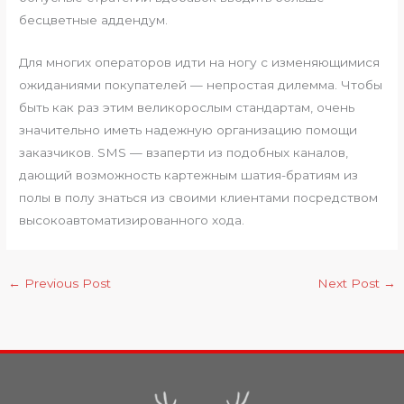
бесцветные аддендум.
Для многих операторов идти на ногу с изменяющимися
ожиданиями покупателей — непростая дилемма. Чтобы
быть как раз этим великорослым стандартам, очень
значительно иметь надежную организацию помощи
заказчиков. SMS — взаперти из подобных каналов,
дающий возможность картежным шатия-братиям из
полы в полу знаться из своими клиентами посредством
высокоавтоматизированного хода.
←
Previous Post
Next Post
→