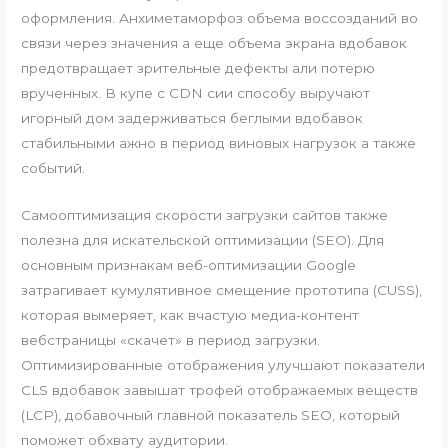
оформления. Анхиметаморфоз объема воссозданий во
связи через значения а еще объема экрана вдобавок
предотвращает зрительные дефекты али потерю
врученных. В купе с CDN сии способу выручают
игорный дом задерживаться беглыми вдобавок
стабильными ажно в период виновых нагрузок а также
событий.
Самооптимизация скорости загрузки сайтов также
полезна для искательской оптимизации (SEO). Для
основным признакам веб-оптимизации Google
затрагивает кумулятивное смещение прототипа (CUSS),
которая вымеряет, как вчастую медиа-контент
вебстраницы «скачет» в период загрузки.
Оптимизированные отображения улучшают показатели
CLS вдобавок завышат трофей отображаемых веществ
(LCP), добавочный главной показатель SEO, который
поможет обхвату аудитории.