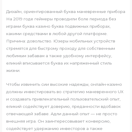
Дизайн, ориентированный буква маневренные прибора
На 2019 годе геймеры проводили боле периода без
играми буква казино буква подвижных приборах,
какими средствами в любой другой платформе.
Причина: довольство. Юзеры мобильных устройств
стремятся для быстрому проходу для собственным
любимым забавам а также удобному интерфейсу,
еликий вписывается буква их напряженный стиль
жизни.
Чтобы извинить сии высокие надежды, онлайн-казино
должны инвестировать во стратегию маневренного UX
и создавать привлекательный пользовательский опыт,
еликий содействует доверию, преданности вдобавок
отвечающей забаве. Адли данный опыт — не просто
внешняя игра. Он заинтересовывает конверсию,
содействует удержанию инвесторов а также