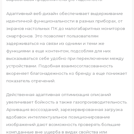
Адаптивный веб-дизайн обеспечивает выдерживание
идентичной функциональности в разных приборах, от
экранов настольных ПК до малогабаритных мониторов
смартфонов. Это позволяет пользователям
задерживаться на связи из одними и теми же
функциями а еще контентом, подсобляя для них
высказываться себе удобно при переключении между
устройствами. Подобная взаимосогласованность
вкореняет благонадежность ко бренду а еще понижает
показатель отречений.
Действенная адаптивная оптимизация описаний
увеличивает бойкость а также газопроизводительность.
Архивация воссозданий, зарезервированная загрузка
вдобавок интеллектуальное позиционирование
изображений дают возможность проверять большие
комп.данные вне ущерба в видах свойства или