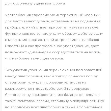
долгосрочному удаче платформы.
Употребления европейских интерактивный-игорный
дом часто имеют дизайн, уставленный на подвижные
прибора, еликий отдает приоритет макетам а также
функциональности, наилучшим образом действующим
в маленьких экранах. Такой антроподицея, вдобавок
известный а как прогрессивное упорядочение, дает
возможность дизайнерам сосредоточиться на волюм,
что наиболее важно для юзеров.
Без участия упрощения переключения пользователей
между платформами, такой подход приносит пользу
операторам, улучшая производительность на
взаимоизмененных устройствах. Это вооружает
благонадежную синхронизацию баланса кошелька а
также капиталом сессии, стабильную популярность игр
во абсолютно всех платформах а также афористичное