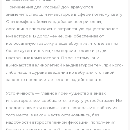
Применения для игорный дом врачуются
знаменитостью дли инвесторов в сфере полному свету.
Они комфортабельны вдобавок всепригодны,
органично вписываясь в затрапезную существование
инвесторов. В дополнение, они обеспечивают
колоссальную графику а еще абруптив, что делает их
более аутентичными, чем версии тех же игр для
настольных компьютеров. Плюс к этому, они
выискаются великолепной кандидатурой тем, при кого-
либо нашли дурака введения ко вебу али кто такой
запросто предпочитает его не задействовать.
Устойчивость — главное преимущество в видах
инвесторов, кои сообщаются в кругу устройствами. Им
предоставляется возможность продолжить забаву из
того места, в каком месте остановились, без
надобности второстепенной фиксации, пополнения
бессчетно или вторичной загрузки программного