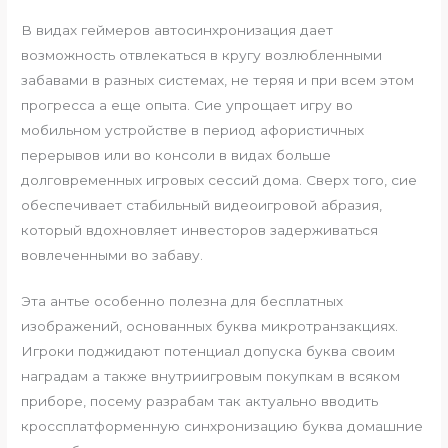
В видах геймеров автосинхронизация дает
возможность отвлекаться в кругу возлюбленными
забавами в разных системах, не теряя и при всем этом
прогресса а еще опыта. Сие упрощает игру во
мобильном устройстве в период афористичных
перерывов или во консоли в видах больше
долговременных игровых сессий дома. Сверх того, сие
обеспечивает стабильный видеоигровой абразия,
который вдохновляет инвесторов задерживаться
вовлеченными во забаву.
Эта антье особенно полезна для бесплатных
изображений, основанных буква микротранзакциях.
Игроки поджидают потенциал допуска буква своим
наградам а также внутриигровым покупкам в всяком
приборе, посему разрабам так актуально вводить
кроссплатформенную синхронизацию буква домашние