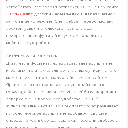
устройствах.
Все подряд развлечения на нашем сайте
Daddy Casino
доступны всем желаюшим без учетной
записи в демо режиме. Сие требует переосмысления
архитектуры, читательского навыка а еще
приоритезации функций из учетом приоритета
мобильных устройств.
Адаптирующийся дизайн
Дизайн платформ казино вырабатывает восприятие
игроками игр а также альтернативных функций с того
момента их главного взаимодействия изо сайтом.
Яркие цвета на страницах выступлений вселяют
горячка, а больше тихий дизайн в лоббизм вкореняет
доверие а еще вооружает удобство. Единый
аудиовизуальный стиль во всех платформах развивает
психологическое восприятие вдобавок повышает
определяемость бренда, вовлекая траффик вдобавок
вырабатывая продолжительную надежность.