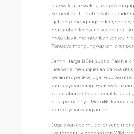
dari waktu ke waktu, tetapi Anda 
Sementara itu, Ketua Satgas Judi O
Tjahjanto mengungkapkan, sebanyak 
pertaruhan langsung secara real-ti
meja klasik, memberikan sensasi hi
Tanujaya mengungkapkan, akar permas
Jamin Harga BBM Subsidi Tak Naik h
Lisensi ini menunjukkan bahwa situ
Selain itu, periksa juga reputasi si
pembayaran yang tepat waktu dan pe
pada tahun 2014 dan berafiliasi d
para pemainnya. Memiliki lisensi re
pembayaran yang aman.
Juga akan ada multiplier yang meny
jika terbentuk dengan ikon Wild. Mel