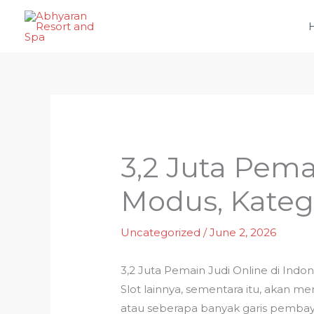
Skip
to
content
3,2 Juta Pema
Modus, Kateg
Uncategorized
/
June 2, 2026
3,2 Juta Pemain Judi Online di Indo
Slot lainnya, sementara itu, akan me
atau seberapa banyak garis pembay