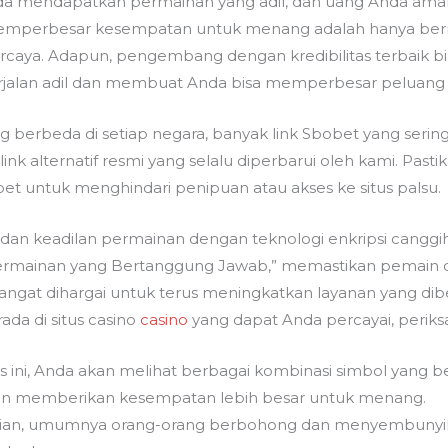
a mendapatkan permainan yang adil, dan uang Anda aman di
memperbesar kesempatan untuk menang adalah hanya berm
aya. Adapun, pengembang dengan kredibilitas terbaik bias
rjalan adil dan membuat Anda bisa memperbesar peluan
ng berbeda di setiap negara, banyak link Sbobet yang seri
nk alternatif resmi yang selalu diperbarui oleh kami. Pas
et untuk menghindari penipuan atau akses ke situs palsu.
dan keadilan permainan dengan teknologi enkripsi canggi
Permainan yang Bertanggung Jawab,” memastikan pemain
ngat dihargai untuk terus meningkatkan layanan yang diber
da di situs casino
casino
yang dapat Anda percayai, perik
 ini, Anda akan melihat berbagai kombinasi simbol yang 
akan memberikan kesempatan lebih besar untuk menang.
udian, umumnya orang-orang berbohong dan menyembunyi