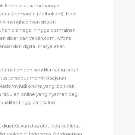
yak kombinasi kemenangan.
m, dan Keamanan (Polhukam), Hadi
Hoki menghadirkan sistem
ruhan olahraga, hingga permainan
 siber dari Vaksin.com, Alfons
sial dan digital masyarakat.
 keamanan dan keadilan yang ketat.
itus tersebut memiliki sejarah
tform judi online yang didirikan
 hiburan online yang nyaman bagi
alitas tinggi dan solusi
gandakan dua atau tiga kali lipat
 digunakan di Indonesia, berdasarkan