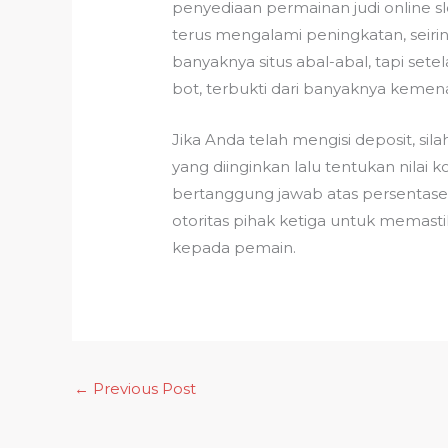
penyediaan permainan judi online slo
terus mengalami peningkatan, seiri
banyaknya situs abal-abal, tapi se
bot, terbukti dari banyaknya kemen
Jika Anda telah mengisi deposit, sil
yang diinginkan lalu tentukan nila
bertanggung jawab atas persentase pe
otoritas pihak ketiga untuk memas
kepada pemain.
←
Previous Post