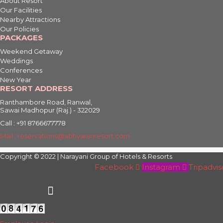
About Resort
Our Facilities
Nearby Attractions
Our Policies
PACKAGES
Weekend Getaway
Weddings
Conferences
New Year
RESORT ADDRESS
Ranthambore Road, Ranwal,
Sawai Madhopur (Raj.) - 322029
Call : +91 8766677778
Mail : reservations@abhyaranresort.com
Copyright © 2022 | Narayani Group of Hotels & Resorts
Facebook
Instagram
Tripadvis