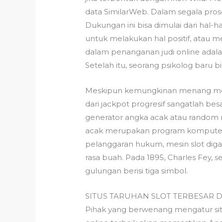
data SimilarWeb. Dalam segala pros
Dukungan ini bisa dimulai dari hal
untuk melakukan hal positif, atau
dalam penanganan judi online adala
Setelah itu, seorang psikolog baru b
Meskipun kemungkinan menang meme
dari jackpot progresif sangatlah 
generator angka acak atau random
acak merupakan program komputer y
pelanggaran hukum, mesin slot dig
rasa buah. Pada 1895, Charles Fey
gulungan berisi tiga simbol.
SITUS TARUHAN SLOT TERBESAR D
Pihak yang berwenang mengatur sit