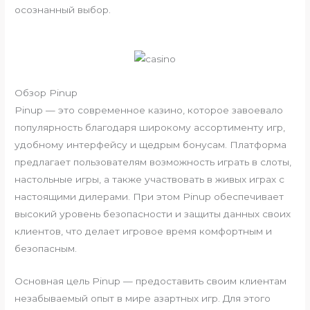
осознанный выбор.
Обзор Pinup
Pinup — это современное казино, которое завоевало
популярность благодаря широкому ассортименту игр,
удобному интерфейсу и щедрым бонусам. Платформа
предлагает пользователям возможность играть в слоты,
настольные игры, а также участвовать в живых играх с
настоящими дилерами. При этом Pinup обеспечивает
высокий уровень безопасности и защиты данных своих
клиентов, что делает игровое время комфортным и
безопасным.
Основная цель Pinup — предоставить своим клиентам
незабываемый опыт в мире азартных игр. Для этого