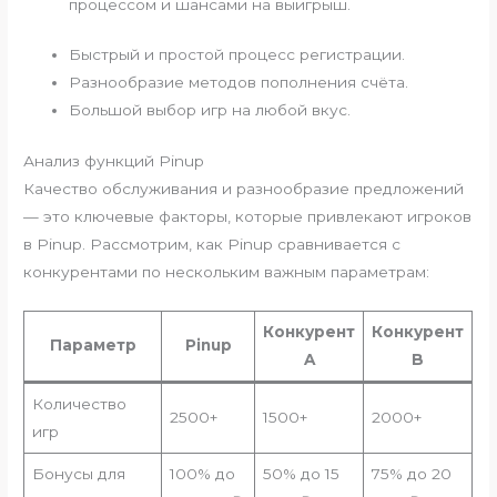
процессом и шансами на выигрыш.
Быстрый и простой процесс регистрации.
Разнообразие методов пополнения счёта.
Большой выбор игр на любой вкус.
Анализ функций Pinup
Качество обслуживания и разнообразие предложений
— это ключевые факторы, которые привлекают игроков
в Pinup. Рассмотрим, как Pinup сравнивается с
конкурентами по нескольким важным параметрам:
Конкурент
Конкурент
Параметр
Pinup
A
B
Количество
2500+
1500+
2000+
игр
Бонусы для
100% до
50% до 15
75% до 20