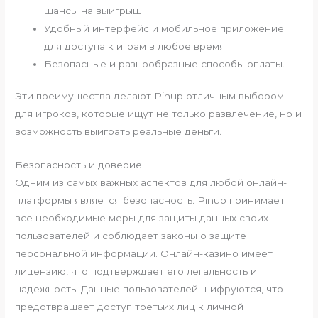
шансы на выигрыш.
Удобный интерфейс и мобильное приложение
для доступа к играм в любое время.
Безопасные и разнообразные способы оплаты.
Эти преимущества делают Pinup отличным выбором
для игроков, которые ищут не только развлечение, но и
возможность выиграть реальные деньги.
Безопасность и доверие
Одним из самых важных аспектов для любой онлайн-
платформы является безопасность. Pinup принимает
все необходимые меры для защиты данных своих
пользователей и соблюдает законы о защите
персональной информации. Онлайн-казино имеет
лицензию, что подтверждает его легальность и
надежность. Данные пользователей шифруются, что
предотвращает доступ третьих лиц к личной